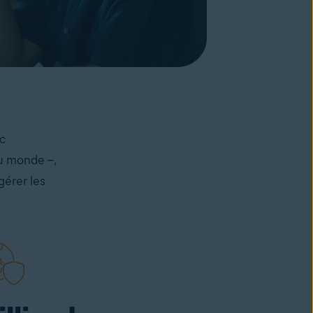
c
au monde –,
gérer les