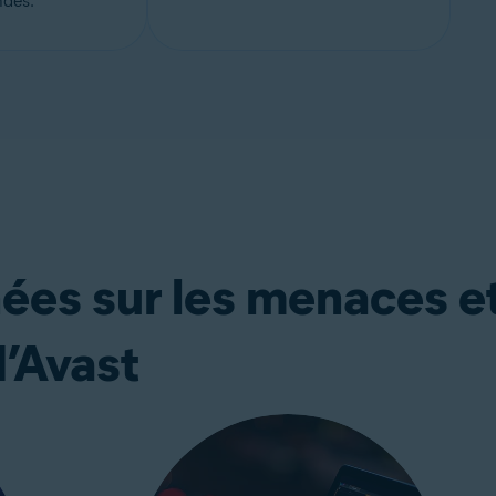
des.
ées sur les menaces e
d’Avast