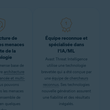
ucture de
Équipe reconnue et
des menaces
spécialisée dans
te de la
l’IA/ML
ologie
Avast Threat Intelligence
mense base de
utilise une technologie
re
architecture
brevetée qui a été conçue par
ancée et multi-
une
équipe de chercheurs
ous pouvons
reconnus
. Ses technologies
es les menaces
nouvelle génération assurent
’ensemble de
une fiabilité et des résultats
 en quelques
inégalés.