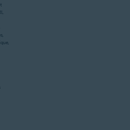
et
RL
s
s,
ique,
s