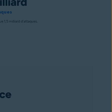
lliard
aques
 1,5 milliard d'attaques.
nce