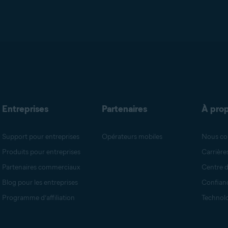
ffiliation dure 30 jours. Tant que le client achète le produit duran
 noter que cela ne s’applique qu’au cookie le plus récent déposé 
affilié après la vôtre, puis effectue un achat, c’est l’affilié de la pub
ion.
Entreprises
Partenaires
À pro
Support pour entreprises
Opérateurs mobiles
Nous co
Produits pour entreprises
Carrière
Partenaires commerciaux
Centre d
Blog pour les entreprises
Confian
Programme d’affiliation
Technol