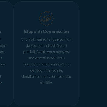
n
Étape 3 : Commission
s
Si un utilisateur clique sur l’un
ller
de vos liens et achète un
sant
produit Avast, vous recevrez
es
une commission. Vous
pour
toucherez vos commissions
de façon mensuelle,
t
directement sur votre compte
z
d’affilié.