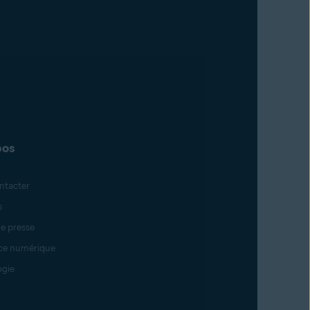
t cette
par le
licité
pos
ntacter
s
e presse
ce numérique
ogie