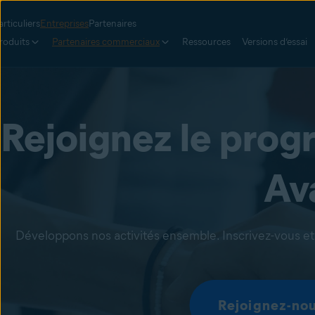
articuliers
Entreprises
Partenaires
roduits
Partenaires commerciaux
Ressources
Versions d’essai
Rejoignez le progr
Av
Développons nos activités ensemble. Inscrivez-vous e
Rejoignez-no