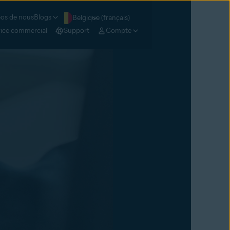
os de nous
Blogs
Belgique (français)
vice commercial
Support
Compte