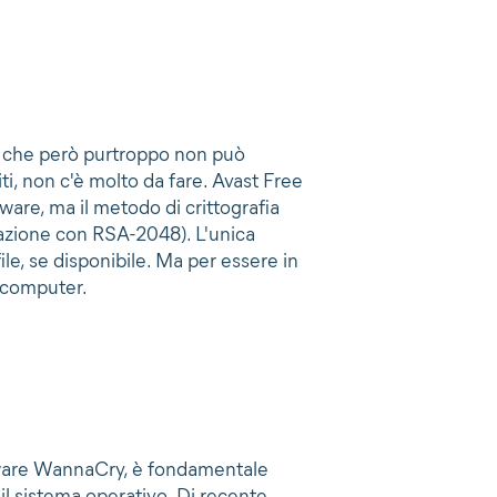
, che però purtroppo non può
iti, non c'è molto da fare. Avast Free
are, ma il metodo di crittografia
azione con RSA-2048). L'unica
file, se disponibile. Ma per essere in
l computer.
omware WannaCry, è fondamentale
l sistema operativo. Di recente,