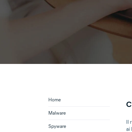
Home
C
Malware
Il
Spyware
ai