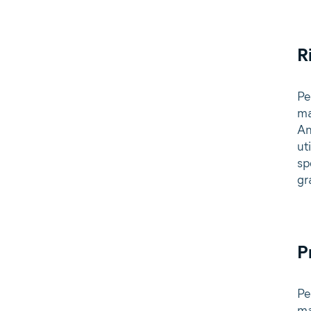
R
Pe
ma
An
ut
sp
gr
P
Pe
ma