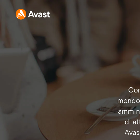
Con
mondo, 
ammini
di a
Avast