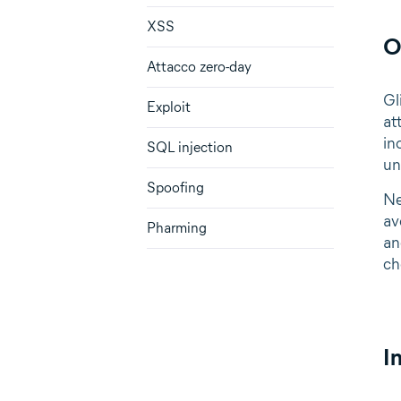
XSS
O
Attacco zero-day
Gl
Exploit
at
in
SQL injection
un
Spoofing
Ne
av
Pharming
an
ch
I