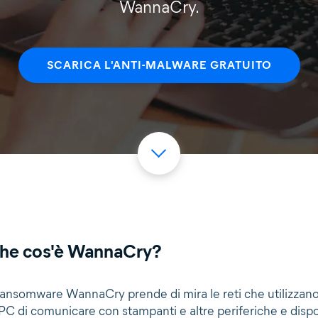
WannaCry.
SCARICA L'ANTI-MALWARE GRATUITO
he cos'è WannaCry?
 ransomware WannaCry prende di mira le reti che utilizzano
 PC di comunicare con stampanti e altre periferiche e dispo