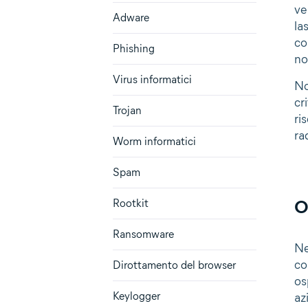
ve
Adware
la
co
Phishing
no
Virus informatici
No
cr
Trojan
ri
ra
Worm informatici
Spam
O
Rootkit
Ransomware
Ne
co
Dirottamento del browser
os
Keylogger
az