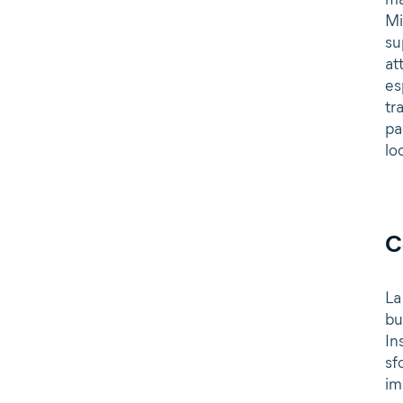
Mi
su
at
es
tr
pa
lo
C
La
bu
In
sf
im