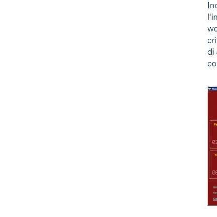
In
l'
wo
cr
di
co