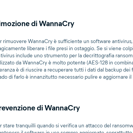
imozione di WannaCry
r rimuovere WannaCry è sufficiente un software antivirus
gicamente liberare i file presi in ostaggio. Se si viene colp
tivirus include uno strumento per la decrittografia ransomw
ilizzato da WannaCry è molto potente (AES-128 in combin
eranza è di riuscire a recuperare tutti i dati dal backup dei 
ado di farlo è innanzitutto necessario pulire e aggiornare i
revenzione di WannaCry
r stare tranquilli quando si verifica un attacco del rans
ntenere il software in uso sempre aggiornato, soprattutto i