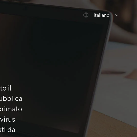
Italiano
o il
pubblica
primato
virus
ati da