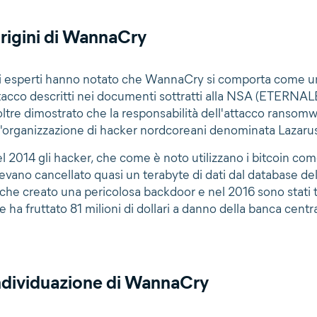
rigini di WannaCry
i esperti hanno notato che WannaCry si comporta come un
tacco descritti nei documenti sottratti alla NSA (ETE
oltre dimostrato che la responsabilità dell'attacco ransom
'organizzazione di hacker nordcoreani denominata Lazaru
l 2014 gli hacker, che come è noto utilizzano i bitcoin come
evano cancellato quasi un terabyte di dati dal database de
che creato una pericolosa backdoor e nel 2016 sono stati tr
e ha fruttato 81 milioni di dollari a danno della banca cent
ndividuazione di WannaCry