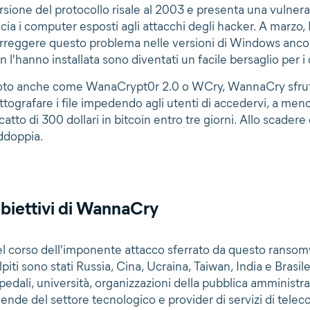
rsione del protocollo risale al 2003 e presenta una vulne
scia i computer esposti agli attacchi degli hacker. A marzo,
rreggere questo problema nelle versioni di Windows ancora
n l'hanno installata sono diventati un facile bersaglio per 
to anche come WanaCrypt0r 2.0 o WCry, WannaCry sfrut
ittografare i file impedendo agli utenti di accedervi, a m
scatto di 300 dollari in bitcoin entro tre giorni. Allo scadere 
ddoppia.
biettivi di WannaCry
l corso dell'imponente attacco sferrato da questo ransomw
lpiti sono stati Russia, Cina, Ucraina, Taiwan, India e Brasile
pedali, università, organizzazioni della pubblica amministra
iende del settore tecnologico e provider di servizi di telec