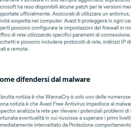
crosoft ha reso disponibili alcune patch per le versioni m
pportate ufficialmente. Assicurati di utilizzare un antivirus, 
tività sospetta nel computer. Avast ti proteggerà in ogni ca
perti possono configurare le impostazioni del firewall in mo
affico di rete utilizzando specifici parametri di connessione.
cchetti e possono includere protocolli di rete, indirizzi IP d
cali e remote.
ome difendersi dal malware
 brutta notizia è che WannaCry è solo uno delle numerose
ona notizia è che Avast Free Antivirus impedisce al malwar
spector analizza la rete per rilevare i potenziali problemi di
ortunata eventualità in cui riuscisse a superare i primi livel
mediatamente intercettato da Protezione comportamento al