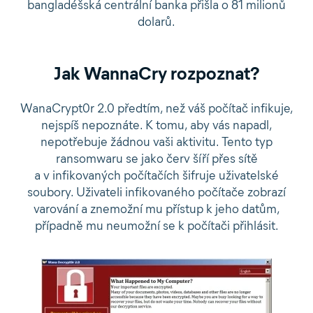
bangladéšská centrální banka přišla o 81 milionů
dolarů.
Jak WannaCry rozpoznat?
WanaCrypt0r 2.0 předtím, než váš počítač infikuje,
nejspíš nepoznáte. K tomu, aby vás napadl,
nepotřebuje žádnou vaši aktivitu. Tento typ
ransomwaru se jako červ šíří přes sítě
a v infikovaných počítačích šifruje uživatelské
soubory. Uživateli infikovaného počítače zobrazí
varování a znemožní mu přístup k jeho datům,
případně mu neumožní se k počítači přihlásit.