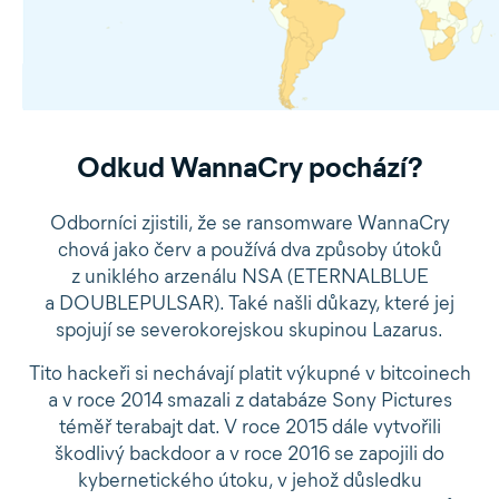
Odkud WannaCry pochází?
Odborníci zjistili, že se ransomware WannaCry
chová jako červ a používá dva způsoby útoků
z uniklého arzenálu NSA (ETERNALBLUE
a DOUBLEPULSAR). Také našli důkazy, které jej
spojují se severokorejskou skupinou Lazarus.
Tito hackeři si nechávají platit výkupné v bitcoinech
a v roce 2014 smazali z databáze Sony Pictures
téměř terabajt dat. V roce 2015 dále vytvořili
škodlivý backdoor a v roce 2016 se zapojili do
kybernetického útoku, v jehož důsledku