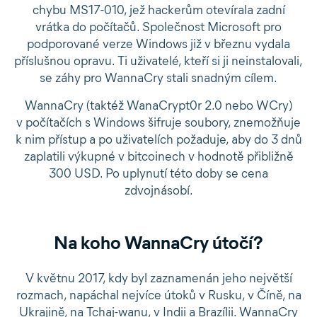
chybu MS17-010, jež hackerům otevírala zadní
vrátka do počítačů. Společnost Microsoft pro
podporované verze Windows již v březnu vydala
příslušnou opravu. Ti uživatelé, kteří si ji neinstalovali,
se záhy pro WannaCry stali snadným cílem.
WannaCry (taktéž WanaCrypt0r 2.0 nebo WCry)
v počítačích s Windows šifruje soubory, znemožňuje
k nim přístup a po uživatelích požaduje, aby do 3 dnů
zaplatili výkupné v bitcoinech v hodnotě přibližně
300 USD. Po uplynutí této doby se cena
zdvojnásobí.
Na koho WannaCry útočí?
V květnu 2017, kdy byl zaznamenán jeho největší
rozmach, napáchal nejvíce útoků v Rusku, v Číně, na
Ukrajině, na Tchaj-wanu, v Indii a Brazílii. WannaCry