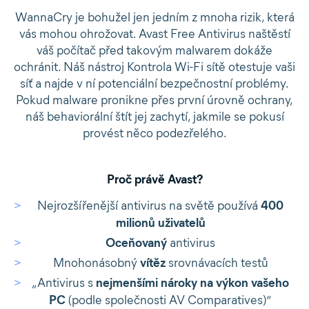
WannaCry je bohužel jen jedním z mnoha rizik, která
vás mohou ohrožovat. Avast Free Antivirus naštěstí
váš počítač před takovým malwarem dokáže
ochránit. Náš nástroj Kontrola Wi-Fi sítě otestuje vaši
síť a najde v ní potenciální bezpečnostní problémy.
Pokud malware pronikne přes první úrovně ochrany,
náš behaviorální štít jej zachytí, jakmile se pokusí
provést něco podezřelého.
Proč právě Avast?
Nejrozšířenější antivirus na světě používá
400
milionů uživatelů
Oceňovaný
antivirus
Mnohonásobný
vítěz
srovnávacích testů
„Antivirus s
nejmenšími nároky na výkon vašeho
PC
(podle společnosti AV Comparatives)“