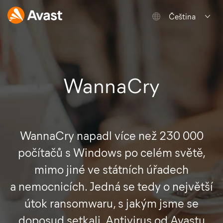
Čeština
WannaCry
WannaCry napadl více než 230 000
počítačů s Windows po celém světě,
mimo jiné ve státních úřadech
a nemocnicích. Jedná se tedy o největší
útok ransomwaru, s jakým jsme se
doposud setkali. Antivirus od Avastu