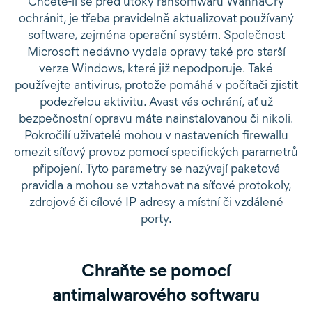
Chcete-li se před útoky ransomwaru WannaCry
ochránit, je třeba pravidelně aktualizovat používaný
software, zejména operační systém. Společnost
Microsoft nedávno vydala opravy také pro starší
verze Windows, které již nepodporuje. Také
používejte antivirus, protože pomáhá v počítači zjistit
podezřelou aktivitu. Avast vás ochrání, ať už
bezpečnostní opravu máte nainstalovanou či nikoli.
Pokročilí uživatelé mohou v nastaveních firewallu
omezit síťový provoz pomocí specifických parametrů
připojení. Tyto parametry se nazývají paketová
pravidla a mohou se vztahovat na síťové protokoly,
zdrojové či cílové IP adresy a místní či vzdálené
porty.
Chraňte se pomocí
antimalwarového softwaru