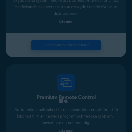
Skydda dina system med Avast Business Antivirus för Linux.
Heltäckande, avancerat slutpunktsskydd i realtid för Linux-
distributioner.
Läs mer
Component initialization failed
Premium Remote Control
Anslut enkelt och säkert till din användares enhet för att få
åtkomst till filer, hantera program och felsöka problem –
oavsett var du befinner dig.
Läs mer