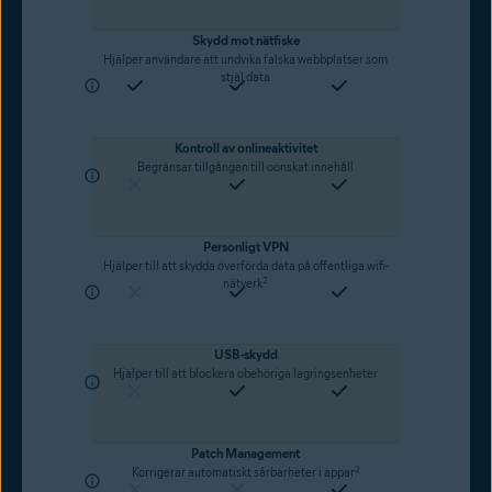
Skydd mot nätfiske
Hjälper användare att undvika falska webbplatser som
stjäl data
Kontroll av onlineaktivitet
Begränsar tillgången till oönskat innehåll
Personligt VPN
Hjälper till att skydda överförda data på offentliga wifi-
2
nätverk
USB-skydd
Hjälper till att blockera obehöriga lagringsenheter
Patch Management
2
Korrigerar automatiskt sårbarheter i appar