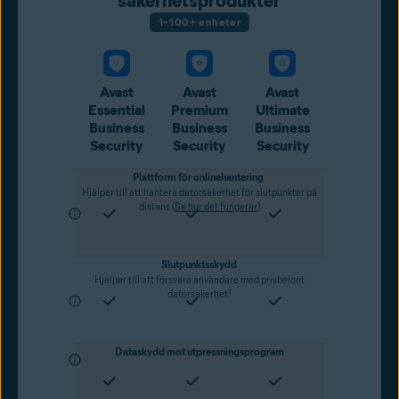
säkerhetsprodukter
1–100+ enheter
Avast
Avast
Avast
Essential
Premium
Ultimate
Business
Business
Business
Security
Security
Security
Plattform för onlinehantering
Hjälper till att hantera datorsäkerhet för slutpunkter på
distans (
Se hur det fungerar
)
Slutpunktsskydd
Hjälper till att försvara användare med prisbelönt
1
datorsäkerhet
Dataskydd mot utpressningsprogram