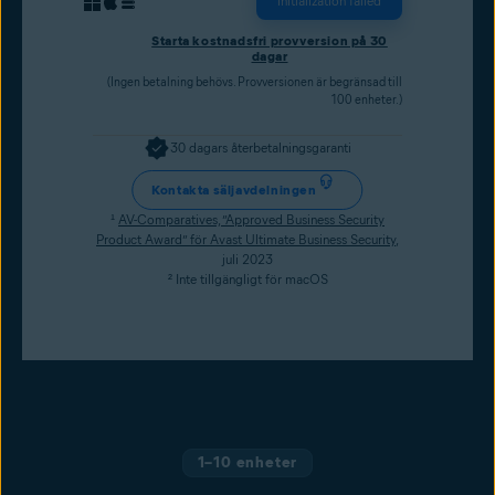
initialization failed
Starta kostnadsfri provversion på 30
dagar
(Ingen betalning behövs. Provversionen är begränsad till
100 enheter.)
30 dagars återbetalningsgaranti
Kontakta säljavdelningen
¹
AV-Comparatives, ”Approved Business Security
Product Award” för Avast Ultimate Business Security
,
juli 2023
² Inte tillgängligt för macOS
1–10 enheter