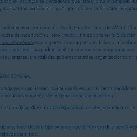
ciado lo incumple, se considerará que usted lo ha incumplido. E
 no con los asociados suyos que utilicen la Solución empres
 incluidas Free Antivirus de Avast, Free Antivirus de AVG, CClea
cuota de suscripción u otro precio a fin de obtener la Solución
ción del cliente
»), por parte de una persona física o miembro
ientes personas no podrán facilitar ni conceder ninguna licencia
negocios, empresas, entidades gubernamentales, organizaciones no
d del Software.
urada para uso en red, puede usarla en uno o varios servidores
ra uno de los siguientes fines (pero no para más de uno):
re en un disco duro u otros dispositivos de almacenamiento sin
de área local de este tipo siempre que el Número de dispositivos 
sitivos permitido.