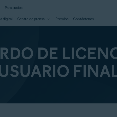
Para socios
 digital
Centro de prensa
Premios
Contáctenos
RDO DE LICENC
USUARIO FINA