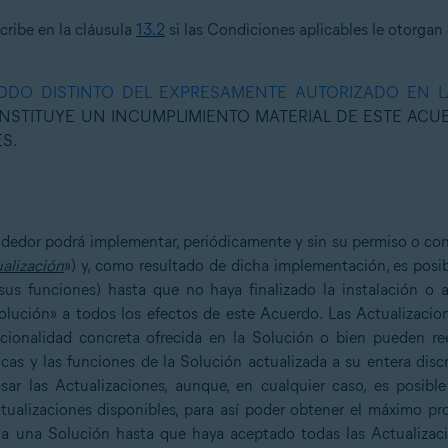
cribe en la cláusula
13.2
si las Condiciones aplicables le otorgan 
ODO DISTINTO DEL EXPRESAMENTE AUTORIZADO EN 
NSTITUYE UN INCUMPLIMIENTO MATERIAL DE ESTE ACUE
S.
endedor podrá implementar, periódicamente y sin su permiso o con
alización
») y, como resultado de dicha implementación, es posib
us funciones) hasta que no haya finalizado la instalación o a
olución» a todos los efectos de este Acuerdo. Las Actualizaci
ncionalidad concreta ofrecida en la Solución o bien pueden 
ticas y las funciones de la Solución actualizada a su entera dis
rasar las Actualizaciones, aunque, en cualquier caso, es posib
ctualizaciones disponibles, para así poder obtener el máximo pr
a una Solución hasta que haya aceptado todas las Actualizacio