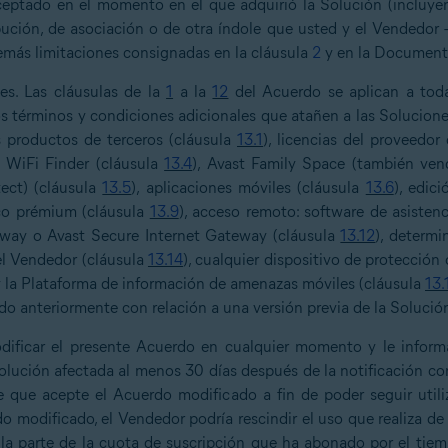
aceptado en el momento en el que adquirió la Solución (incluy
bución, de asociación o de otra índole que usted y el Vendedo
emás limitaciones consignadas en la cláusula
2
y en la Document
es. Las cláusulas de la
1
a la
12
del Acuerdo se aplican a todas
s términos y condiciones adicionales que atañen a las Solucione
os productos de terceros (cláusula
13.1
), licencias del proveedor
, WiFi Finder (cláusula
13.4
), Avast Family Space (también ve
ect) (cláusula
13.5
), aplicaciones móviles (cláusula
13.6
), edic
ico prémium (cláusula
13.9
), acceso remoto: software de asisten
way o Avast Secure Internet Gateway (cláusula
13.12
), determ
el Vendedor (cláusula
13.14
), cualquier dispositivo de protecció
 y la Plataforma de información de amenazas móviles (cláusula
13.
do anteriormente con relación a una versión previa de la Solució
dificar el presente Acuerdo en cualquier momento y le inform
ución afectada al menos 30 días después de la notificación con
le que acepte el Acuerdo modificado a fin de poder seguir util
o modificado, el Vendedor podría rescindir el uso que realiza de 
la parte de la cuota de suscripción que ha abonado por el tie