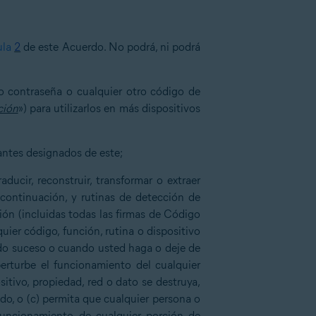
ula
2
de este Acuerdo. No podrá, ni podrá
 o contraseña o cualquier otro código de
ción
») para utilizarlos en más dispositivos
tantes designados de este;
aducir, reconstruir, transformar o extraer
 continuación, y rutinas de detección de
ión (incluidas todas las firmas de Código
lquier código, función, rutina o dispositivo
ado suceso o cuando usted haga o deje de
perturbe el funcionamiento del cualquier
ositivo, propiedad, red o dato se destruya,
do, o (c) permita que cualquier persona o
 funcionamiento de cualquier porción de