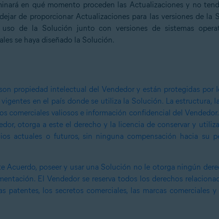
minará en qué momento proceden las Actualizaciones y no tendr
dejar de proporcionar Actualizaciones para las versiones de la 
uso de la Solución junto con versiones de sistemas operati
ales se haya diseñado la Solución.
on propiedad intelectual del Vendedor y están protegidas por l
 vigentes en el país donde se utiliza la Solución. La estructura, 
os comerciales valiosos e información confidencial del Vendedor
dor, otorga a este el derecho y la licencia de conservar y utili
cios actuales o futuros, sin ninguna compensación hacia su p
te Acuerdo, poseer y usar una Solución no le otorga ningún derec
umentación. El Vendedor se reserva todos los derechos relacion
las patentes, los secretos comerciales, las marcas comerciales y