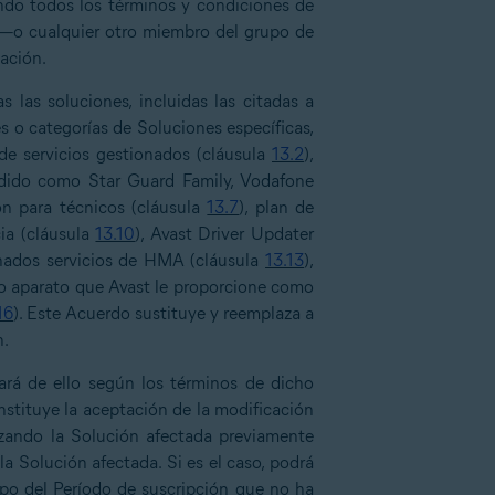
endo todos los términos y condiciones de
r —o cualquier otro miembro del grupo de
ación.
 las soluciones, incluidas las citadas a
s o categorías de Soluciones específicas,
 de servicios gestionados (cláusula
13.2
),
ndido como Star Guard Family, Vodafone
ión para técnicos (cláusula
13.7
), plan de
cia (cláusula
13.10
), Avast Driver Updater
inados servicios de HMA (cláusula
13.13
),
n o aparato que Avast le proporcione como
16
). Este Acuerdo sustituye y reemplaza a
n.
ará de ello según los términos de dicho
stituye la aceptación de la modificación
izando la Solución afectada previamente
la Solución afectada. Si es el caso, podrá
mpo del Período de suscripción que no ha