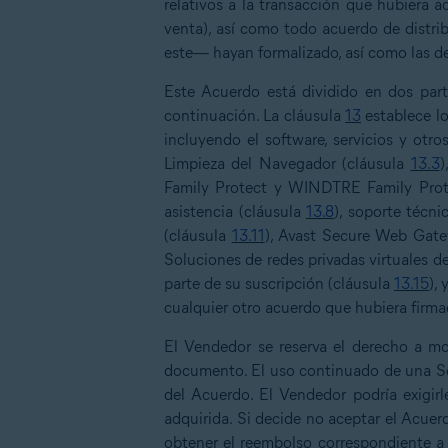
relativos a la transacción que hubiera 
venta), así como todo acuerdo de distri
este— hayan formalizado, así como las d
Este Acuerdo está dividido en dos part
continuación. La cláusula
13
establece lo
incluyendo el software, servicios y otr
Limpieza del Navegador (cláusula
13.3
)
Family Protect y WINDTRE Family Prot
asistencia (cláusula
13.8
), soporte técn
(cláusula
13.11
), Avast Secure Web Gate
Soluciones de redes privadas virtuales d
parte de su suscripción (cláusula
13.15
),
cualquier otro acuerdo que hubiera firma
El Vendedor se reserva el derecho a mo
documento. El uso continuado de una Sol
del Acuerdo. El Vendedor podría exigir
adquirida. Si decide no aceptar el Acuerd
obtener el reembolso correspondiente a 