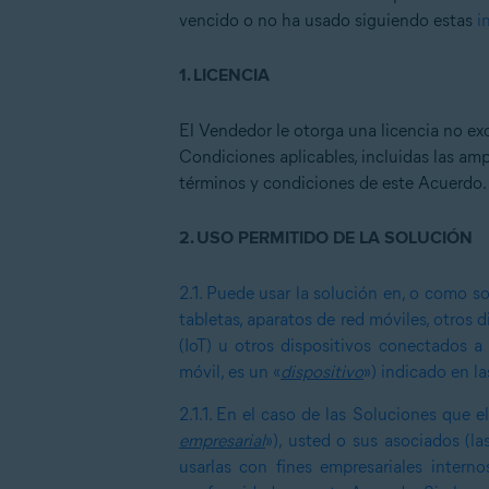
vencido o no ha usado siguiendo estas
i
1.
LICENCIA
El Vendedor le otorga una licencia no ex
Condiciones aplicables, incluidas las amp
términos y condiciones de este Acuerdo.
2.
USO PERMITIDO DE LA SOLUCIÓN
2.1.
Puede usar la solución en, o como so
tabletas, aparatos de red móviles, otros 
(IoT) u otros dispositivos conectados a
móvil, es un «
dispositivo
») indicado en l
2.1.1.
En el caso de las Soluciones que el
empresarial
»), usted o sus asociados (l
usarlas con fines empresariales intern