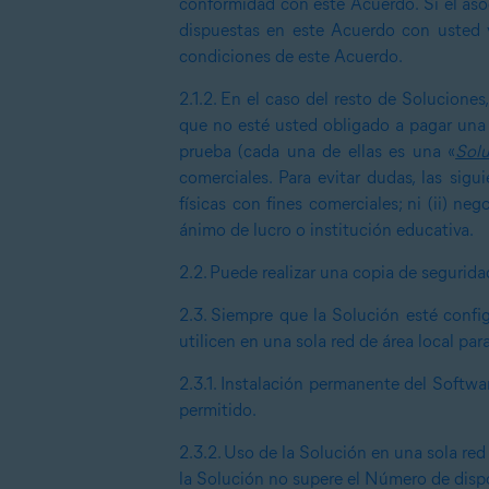
conformidad con este Acuerdo. Si el aso
dispuestas en este Acuerdo con usted y
condiciones de este Acuerdo.
2.1.2.
En el caso del resto de Soluciones,
que no esté usted obligado a pagar una 
prueba (cada una de ellas es una «
Solu
comerciales. Para evitar dudas, las sigu
físicas con fines comerciales; ni (ii) 
ánimo de lucro o institución educativa.
2.2.
Puede realizar una copia de segurida
2.3.
Siempre que la Solución esté config
utilicen en una sola red de área local pa
2.3.1.
Instalación permanente del Softwa
permitido.
2.3.2.
Uso de la Solución en una sola red 
la Solución no supere el Número de dispo