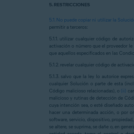
5.
RESTRICCIONES
5.1.
No puede copiar ni utilizar la Soluci
permitir a terceros:
5.1.1.
utilizar cualquier código de autor
activación o número que el proveedor le 
que aquellos especificados en las Condic
5.1.2.
revelar cualquier código de activac
5.1.3.
salvo que la ley lo autorice expr
cualquier Solución o parte de esta (inc
Código malicioso relacionadas), o
(ii)
cam
malicioso y rutinas de detección de Códi
cuya intención sea, o esté diseñado aut
hacer una determinada acción, o por ord
software, servicio, dispositivo, propiedad
se altere, se suprima, se dañe o, en gen
entidad acceda, tome el control o dest