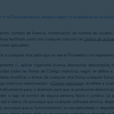
ón ni la Documentación, excepto según lo establecido en la cláus
ización, número de licencia, combinación de nombre de usuario
haya facilitado junto con cualquier solución (el
código de activa
iones aplicables;
ión a cualquier otra parte que no sea el Proveedor o los represen
esamente:
(i)
aplicar ingeniería inversa, desmontar, descompilar, tr
luidas todas las firmas de Código malicioso, según se define a
biar, modificar o alterar de cualquier otra forma cualquier Soluc
go malicioso relacionadas). «
Código malicioso
» se refiere a cua
omáticamente para, o diseñado para que, al producirse determin
en o bajo el control de alguna persona física o jurídica: (a) 
, red o datos; (b) provoque que cualquier software, servicio, disp
eral, provoque que su funcionamiento se vea perturbado o degrada
ruya, altere, borre, dañe o, en general, perturbe o degrade el