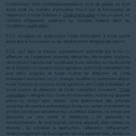
combinaison nom d’utilisateur/password (mot de passe) ou tout
autre code ou numéro d’activation fourni par le Fournisseur se
rapportant à toute Solution («
Code d’activation
») sur, ou pour, un
nombre d’Appareils supérieur au nombre indiqué dans les
Conditions applicables ;
5.1.2.
divulguer un quelconque Code d’activation à toute partie
autre que le Fournisseur ou les représentants désignés de celui-ci ;
5.1.3.
sauf dans la mesure expressément autorisée par la loi :
(i)
effectuer de l’ingénierie inversée, démonter, décompiler, traduire,
reconstruire, transformer ou extraire toute Solution ou toute partie
de la Solution (y compris toute signature anti-Code malveillant (tel
que défini ci-après) et toute routine de détection de Code
malveillant connexes) ; ou
(ii)
changer, modifier ou autrement altérer
toute Solution (y compris toute signature anti-Code malveillant et
toute routine de détection de Code malveillant connexes). “
Code
malveillant
» désigne tout code, fonctionnalité, routine ou appareil
prévu ou conçu pour réaliser l’une quelconque des activités
suivantes de manière automatique, lorsqu’un certain événement se
produit, lors d’une certaine action ou défaut d’action, ou lorsqu’une
personne ou une entité le déclenche : (a) perturber le
fonctionnement de tout logiciel, service, appareil, bien, réseau ou
donnée ; (b) entraîner la destruction, l’altération, l’effacement,
l’endommagement de tout logiciel, service, appareil, bien, réseau ou