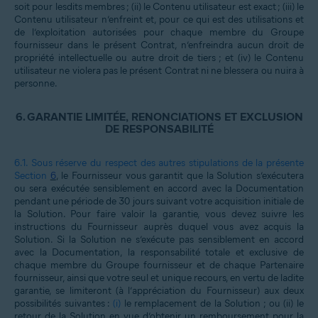
soit pour lesdits membres ; (ii) le Contenu utilisateur est exact ; (iii) le
Contenu utilisateur n’enfreint et, pour ce qui est des utilisations et
de l’exploitation autorisées pour chaque membre du Groupe
fournisseur dans le présent Contrat, n’enfreindra aucun droit de
propriété intellectuelle ou autre droit de tiers ; et (iv) le Contenu
utilisateur ne violera pas le présent Contrat ni ne blessera ou nuira à
personne.
6.
GARANTIE LIMITÉE, RENONCIATIONS ET EXCLUSION
DE RESPONSABILITÉ
6.1.
Sous réserve du respect des autres stipulations de la présente
Section
6
, le Fournisseur vous garantit que la Solution s’exécutera
ou sera exécutée sensiblement en accord avec la Documentation
pendant une période de 30 jours suivant votre acquisition initiale de
la Solution. Pour faire valoir la garantie, vous devez suivre les
instructions du Fournisseur auprès duquel vous avez acquis la
Solution. Si la Solution ne s’exécute pas sensiblement en accord
avec la Documentation, la responsabilité totale et exclusive de
chaque membre du Groupe fournisseur et de chaque Partenaire
fournisseur, ainsi que votre seul et unique recours, en vertu de ladite
garantie, se limiteront (à l’appréciation du Fournisseur) aux deux
possibilités suivantes :
(i)
le remplacement de la Solution ; ou (ii) le
retour de la Solution en vue d’obtenir un remboursement pour la