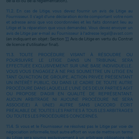
de la loi ou de la réglementation).
11.2.
En cas de Litige, vous devez fournir un avis de Litige au
Fournisseur. Il s’agit d’une déclaration écrite comportant votre nom
et adresse ainsi que vos coordonnées et les faits donnant lieu au
Litige et la réparation que vous demandez. Vous devez envoyer un
avis de Litige par e-mail au Fournisseur à l’adresse
legal@avast.com
(en indiquant en objet : Section
11
Avis de Litige en vertu du Contrat
de licence d’utilisateur final).
11.3.
TOUTE PROCÉDURE VISANT À RÉSOUDRE OU
POURSUIVRE LE LITIGE DANS UN TRIBUNAL SERA
EFFECTUÉE EXCLUSIVEMENT SUR UNE BASE INDIVIDUELLE.
VOUS VOUS ENGAGEZ À NE PAS SOUMETTRE UN LITIGE EN
TANT QU’ACTION DE GROUPE, ACTION PRIVÉE PRÉSENTANT
UN INTÉRÊT PUBLIC, OU DANS LE CADRE DE TOUTE AUTRE
PROCÉDURE DANS LAQUELLE L’UNE DES DEUX PARTIES AGIT
OU PROPOSE D’AGIR EN QUALITÉ DE REPRÉSENTANT.
AUCUN ARBITRAGE NI AUCUNE PROCÉDURE NE SERA
ASSOCIÉ(E) À UN(E) AUTRE SANS L’ACCORD ÉCRIT
PRÉALABLE DE TOUTES LES PARTIES À TOUS LES ARBITRAGES
OU TOUTES LES PROCÉDURES CONCERNÉS.
11.4.
Si vous et le Fournisseur ne résolvez pas le Litige par voie de
négociation informelle, tout autre effort en vue de mettre un terme
au Litige sera soumis exclusivement à un arbitrage obligatoire régi