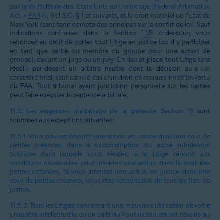
par la loi fédérale des États-Unis sur l’arbitrage (Federal Arbitration
Act, «
FAA
»),
9
U.S.C. §
1
et suivants, et le droit matériel de l’État de
New York (sans tenir compte des principes sur le conflit de loi). Sauf
indications contraires dans la Section
11.5
ci-dessous, vous
renoncez au droit de porter tout Litige en justice (ou d’y participer
en tant que partie ou membre du groupe pour une action de
groupe), devant un juge ou un jury. En lieu et place, tout Litige sera
résolu par-devant un arbitre neutre dont la décision aura un
caractère final, sauf dans le cas d’un droit de recours limité en vertu
du FAA. Tout tribunal ayant juridiction personnelle sur les parties
peut faire exécuter la sentence arbitrale.
11.5.
Les exigences d’arbitrage de la présente Section
11
sont
soumises aux exceptions suivantes :
11.5.1.
Vous pouvez intenter une action en justice dans une cour de
petites créances, dans la circonscription ou autre subdivision
politique dans laquelle vous résidez, si le Litige répond aux
conditions nécessaires pour intenter une action dans la cour des
petites créances. Si vous intentez une action en justice dans une
cour de petites créances, vous êtes responsable de tous les frais de
justice.
11.5.2.
Tous les Litiges concernant une mauvaise utilisation de votre
propriété intellectuelle ou de celle du Fournisseur seront résolus au