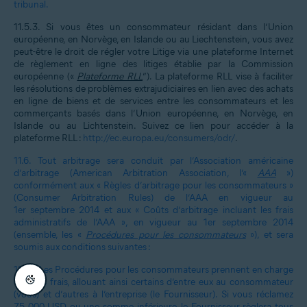
tribunal.
11.5.3.
Si vous êtes un consommateur résidant dans l’Union
européenne, en Norvège, en Islande ou au Liechtenstein, vous avez
peut-être le droit de régler votre Litige via une plateforme Internet
de règlement en ligne des litiges établie par la Commission
européenne («
Plateforme RLL
”). La plateforme RLL vise à faciliter
les résolutions de problèmes extrajudiciaires en lien avec des achats
en ligne de biens et de services entre les consommateurs et les
commerçants basés dans l’Union européenne, en Norvège, en
Islande ou au Lichtenstein. Suivez ce lien pour accéder à la
plateforme RLL :
http://ec.europa.eu/consumers/odr/
.
11.6.
Tout arbitrage sera conduit par l’Association américaine
d’arbitrage (American Arbitration Association, l’«
AAA
»)
conformément aux « Règles d’arbitrage pour les consommateurs »
(Consumer Arbitration Rules) de l’AAA en vigueur au
1er septembre 2014 et aux « Coûts d’arbitrage incluant les frais
administratifs de l’AAA », en vigueur au 1er septembre 2014
(ensemble, les «
Procédures pour les consommateurs
»), et sera
soumis aux conditions suivantes :
11.6.1.
Les Procédures pour les consommateurs prennent en charge
certains frais, allouant ainsi certains d’entre eux au consommateur
(vous) et d’autres à l’entreprise (le Fournisseur). Si vous réclamez
75 000 USD ou une somme inférieure, le Fournisseur règlera tous