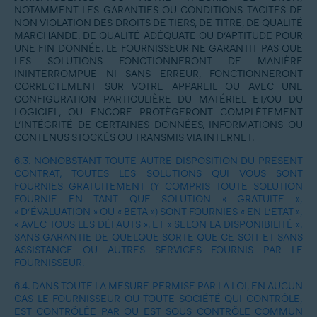
NOTAMMENT LES GARANTIES OU CONDITIONS TACITES DE
NON-VIOLATION DES DROITS DE TIERS, DE TITRE, DE QUALITÉ
MARCHANDE, DE QUALITÉ ADÉQUATE OU D’APTITUDE POUR
UNE FIN DONNÉE. LE FOURNISSEUR NE GARANTIT PAS QUE
LES SOLUTIONS FONCTIONNERONT DE MANIÈRE
ININTERROMPUE NI SANS ERREUR, FONCTIONNERONT
CORRECTEMENT SUR VOTRE APPAREIL OU AVEC UNE
CONFIGURATION PARTICULIÈRE DU MATÉRIEL ET/OU DU
LOGICIEL, OU ENCORE PROTÈGERONT COMPLÈTEMENT
L’INTÉGRITÉ DE CERTAINES DONNÉES, INFORMATIONS OU
CONTENUS STOCKÉS OU TRANSMIS VIA INTERNET.
6.3.
NONOBSTANT TOUTE AUTRE DISPOSITION DU PRÉSENT
CONTRAT, TOUTES LES SOLUTIONS QUI VOUS SONT
FOURNIES GRATUITEMENT (Y COMPRIS TOUTE SOLUTION
FOURNIE EN TANT QUE SOLUTION « GRATUITE »,
« D’ÉVALUATION » OU « BÉTA ») SONT FOURNIES « EN L’ÉTAT »,
« AVEC TOUS LES DÉFAUTS », ET « SELON LA DISPONIBILITÉ »,
SANS GARANTIE DE QUELQUE SORTE QUE CE SOIT ET SANS
ASSISTANCE OU AUTRES SERVICES FOURNIS PAR LE
FOURNISSEUR.
6.4.
DANS TOUTE LA MESURE PERMISE PAR LA LOI, EN AUCUN
CAS LE FOURNISSEUR OU TOUTE SOCIÉTÉ QUI CONTRÔLE,
EST CONTRÔLÉE PAR OU EST SOUS CONTRÔLE COMMUN