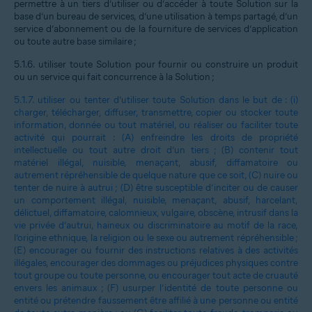
permettre à un tiers d’utiliser ou d’accéder à toute Solution sur la
base d’un bureau de services, d’une utilisation à temps partagé, d’un
service d’abonnement ou de la fourniture de services d’application
ou toute autre base similaire ;
5.1.6.
utiliser toute Solution pour fournir ou construire un produit
ou un service qui fait concurrence à la Solution ;
5.1.7.
utiliser ou tenter d’utiliser toute Solution dans le but de : (i)
charger, télécharger, diffuser, transmettre, copier ou stocker toute
information, donnée ou tout matériel, ou réaliser ou faciliter toute
activité qui pourrait : (A) enfreindre les droits de propriété
intellectuelle ou tout autre droit d’un tiers ; (B) contenir tout
matériel illégal, nuisible, menaçant, abusif, diffamatoire ou
autrement répréhensible de quelque nature que ce soit, (C) nuire ou
tenter de nuire à autrui ; (D) être susceptible d’inciter ou de causer
un comportement illégal, nuisible, menaçant, abusif, harcelant,
délictuel, diffamatoire, calomnieux, vulgaire, obscène, intrusif dans la
vie privée d’autrui, haineux ou discriminatoire au motif de la race,
l’origine ethnique, la religion ou le sexe ou autrement répréhensible ;
(E) encourager ou fournir des instructions relatives à des activités
illégales, encourager des dommages ou préjudices physiques contre
tout groupe ou toute personne, ou encourager tout acte de cruauté
envers les animaux ; (F) usurper l’identité de toute personne ou
entité ou prétendre faussement être affilié à une personne ou entité