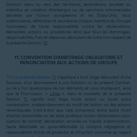
Solution dans, ou vers, des territoires, destinations, sociétés ou
individus en violation d’embargos ou de sanctions commerciales
décrétés par l’Union européenne et les États-Unis. Vous
indemniserez, défendrez et exonérerez chaque membre du Groupe
fournisseur de toute responsabilité contre les réclamations,
demandes, actions ou procédures ainsi que tous les dommages,
responsabilités, frais et dépenses découlant de votre non-respect de
la présente Section
10
.
11.
CONVENTION D’ARBITRAGE OBLIGATOIRE ET
RENONCIATION AUX ACTIONS DE GROUPE
11.1.
La présente Section
11
s’applique à tout Litige découlant d’une
Solution, d’un abonnement à une Solution ou du présent Contrat,
ou lié à l’un quelconque de ces éléments, et vous impliquant, ainsi
que le Fournisseur. «
Litige
», dans le contexte de la présente
Section
11
, signifie tout litige, toute action ou toute autre
contestation, indépendamment du motif de l’action ou des actions
revendiquées (c’est-à-dire que cela comprend, entre autre motif
d’action potentielle ou de base juridique, toutes réclamations pour
rupture de contrat, déclaration erronée ou fraude, indemnisation,
faute délictuelle ou quasi-délictuelle (y compris négligence et
responsabilité stricte de produits) et infraction commise au regard