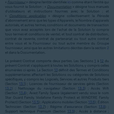
«
Fournisseur
» désigne l’entité identifiée
ici
comme étant l’entité qui
vous fournit la Solution ; «
Documentation
» désigne tous manuels
d’utilisateurs et instructions fournies avec la Solution ; et
«
Conditions applicables
» désigne collectivement la Période
d'abonnement ainsi que les types d’Appareils, le Nombre d’appareils
autorisés, et autres termes, conditions et documents de transaction
que vous avez acceptés lors de l’achat de la Solution (y compris
tous termes et conditions de vente), et tout contrat de distribution,
contrat de revente, contrat de partenariat ou tout autre contrat
entre vous et le Fournisseur ou tout autre membre du Groupe
fournisseur, ainsi que les autres limitations décrites dans la section
2
et dans la Documentation.
Le présent Contrat comporte deux parties. Les Sections
1
à
12
du
présent Contrat s’appliquent à toutes les Solutions, y compris celles
énumérées ci-après. La Section
13
définit des Termes et Conditions
supplémentaires affectant les Solutions ou catégories de Solutions
spécifiques, y compris les Logiciels, Services et autres Produits tiers
(Section
13.1
) ; Licences de fournisseur de services gérés (Section
13.2
) ; Nettoyage du navigateur (Section
13.3
) ; Accès Wifi
(Section
13.4
) ; Avast Family Space (également vendu sous le nom
Star Guard Family, Vodafone Family Protect et WINDTRE Family
Protect) (Section
13.5
) ; Applications mobiles (Section
13.6
) ; Édition
Technicien (Section
13.7
) ; Régime d’assurance (Section
13.8
) ;
Support technique Premium (Section
13.9
) ; Accès à distance ;