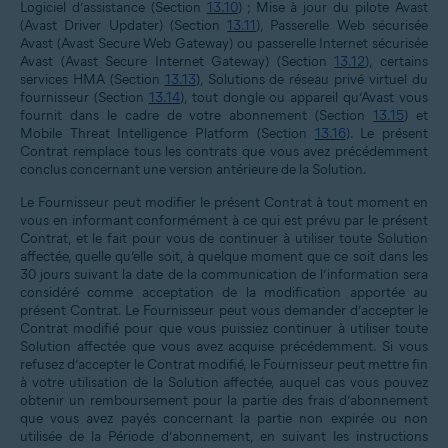
Logiciel d’assistance (Section
13.10
) ; Mise à jour du pilote Avast
(Avast Driver Updater) (Section
13.11
), Passerelle Web sécurisée
Avast (Avast Secure Web Gateway) ou passerelle Internet sécurisée
Avast (Avast Secure Internet Gateway) (Section
13.12
), certains
services HMA (Section
13.13
), Solutions de réseau privé virtuel du
fournisseur (Section
13.14
), tout dongle ou appareil qu’Avast vous
fournit dans le cadre de votre abonnement (Section
13.15
) et
Mobile Threat Intelligence Platform (Section
13.16
). Le présent
Contrat remplace tous les contrats que vous avez précédemment
conclus concernant une version antérieure de la Solution.
Le Fournisseur peut modifier le présent Contrat à tout moment en
vous en informant conformément à ce qui est prévu par le présent
Contrat, et le fait pour vous de continuer à utiliser toute Solution
affectée, quelle qu’elle soit, à quelque moment que ce soit dans les
30 jours suivant la date de la communication de l’information sera
considéré comme acceptation de la modification apportée au
présent Contrat. Le Fournisseur peut vous demander d’accepter le
Contrat modifié pour que vous puissiez continuer à utiliser toute
Solution affectée que vous avez acquise précédemment. Si vous
refusez d’accepter le Contrat modifié, le Fournisseur peut mettre fin
à votre utilisation de la Solution affectée, auquel cas vous pouvez
obtenir un remboursement pour la partie des frais d’abonnement
que vous avez payés concernant la partie non expirée ou non
utilisée de la Période d’abonnement, en suivant les instructions