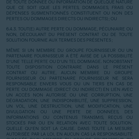
DE TOUTE DONNÉE OU INFORMATION DE QUELQUE NATURE
QUE CE SOIT (QUE LES PERTES, DOMMAGES, FRAIS OU
DÉPENSES SUSMENTIONNÉS CONSTITUENT OU NON DES
PERTES OU DOMMAGES DIRECTS OU INDIRECTS) ; OU
6.4.3.
TOUT(E) AUTRE PERTE OU DOMMAGE, PÉCUNIAIRE OU
NON, DÉCOULANT DU PRÉSENT CONTRAT OU DE TOUTE
SOLUTION FOURNIE AUX TERMES DES PRÉSENTES ;
MÊME SI UN MEMBRE DU GROUPE FOURNISSEUR OU UN
PARTENAIRE FOURNISSEUR A ÉTÉ AVISÉ DE LA POSSIBILITÉ
D’UNE TELLE PERTE OU D’UN TEL DOMMAGE. NONOBSTANT
TOUTE DISPOSITION CONTRAIRE DANS LE PRÉSENT
CONTRAT OU AUTRE, AUCUN MEMBRE DU GROUPE
FOURNISSEUR OU PARTENAIRE FOURNISSEUR NE SERA
RESPONSABLE ENVERS VOUS OU UN TIERS EN CAS DE
PERTE OU DOMMAGE (DIRECT OU INDIRECT) EN LIEN AVEC
UN ACCÈS NON AUTORISÉ OU UNE CORRUPTION, UNE
DÉGRADATION, UNE INDISPONIBILITÉ, UNE SUPPRESSION,
UN VOL, UNE DESTRUCTION, UNE MODIFICATION, UNE
DIVULGATION OU UNE PERTE DE DONNÉES, DES
INFORMATIONS OU CONTENUS TRANSMIS, REÇUS OU
STOCKÉS PAR OU EN RELATION AVEC TOUTE SOLUTION,
QUELLE QU’EN SOIT LA CAUSE. DANS TOUTE LA MESURE
AUTORISÉE PAR LA LOI, EN AUCUN CAS LA RESPONSABILITÉ