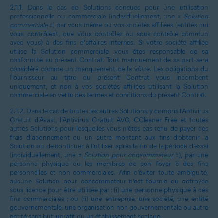
2.1.1.
Dans le cas de Solutions conçues pour une utilisation
professionnelle ou commerciale (individuellement, une «
Solution
commerciale
») par vous-même ou vos sociétés affiliées (entités qui
vous contrôlent, que vous contrôlez ou sous contrôle commun
avec vous) à des fins d’affaires internes. Si votre société affiliée
utilise la Solution commerciale, vous êtes responsable de sa
conformité au présent Contrat. Tout manquement de sa part sera
considéré comme un manquement de la vôtre. Les obligations du
Fournisseur au titre du présent Contrat vous incombent
uniquement, et non à vos sociétés affiliées utilisant la Solution
commerciale en vertu des termes et conditions du présent Contrat.
2.1.2.
Dans le cas de toutes les autres Solutions, y compris l’Antivirus
Gratuit d’Avast, l’Antivirus Gratuit AVG, CCleaner Free et toutes
autres Solutions pour lesquelles vous n’êtes pas tenu de payer des
frais d’abonnement ou un autre montant aux fins d’obtenir la
Solution ou de continuer à l’utiliser après la fin de la période d’essai
(individuellement, une «
Solution pour consommateur
»), par une
personne physique ou les membres de son foyer à des fins
personnelles et non commerciales. Afin d’éviter toute ambiguïté,
aucune Solution pour consommateur n’est fournie ou octroyée
sous licence pour être utilisée par : (i) une personne physique à des
fins commerciales ; ou (ii) une entreprise, une société, une entité
gouvernementale, une organisation non gouvernementale ou autre
entité sans but lucratif ou un établissement scolaire.