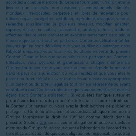
accordez à chaque membre du Groupe fournisseur un droit et une
licence non exclusifs, non restreints, inconditionnels, illimités,
mondiaux, irrévocables, perpétuels et libres de redevance pour
utiliser, copier, enregistrer, distribuer, reproduire, divulguer, vendre,
revendre, sous-licencier (à plusieurs niveaux), modifier, adapter,
exposer, réaliser en public, transmettre, publier, diffuser, traduire,
effectuer des œuvres dérivées et exploiter autrement de quelque
manière que ce soit tout ou partie des Contenus utilisateur (et les
œuvres qui en sont dérivées) que vous publiez ou partagez, dans
l’objectif unique de vous fournir les Solutions en vertu du présent
Contrat. Chaque fois que vous publiez ou partagez un Contenu
utilisateur, vous déclarez et garantissez à chaque membre du
Groupe fournisseur que vous avez au moins l’âge de la majorité
dans le pays ou la juridiction où vous résidez et que vous êtes le
parent ou tuteur légal ou avez toutes les autorisations appropriées
d’un parent ou du tuteur légal, de tout mineur représenté ou ayant
contribué à tout Contenu utilisateur que vous soumettez, et que, eu
égard audit Contenu utilisateur :
(i)
vous êtes l’unique auteur et
propriétaire des droits de propriété intellectuelle et autres droits sur
le Contenu utilisateur, ou vous avez le droit légitime de publier et
partager le Contenu utilisateur et accordez à chaque membre du
Groupe fournisseur le droit de l’utiliser comme décrit dans la
présente Section
5.3
, sans aucune obligation imposée à quelque
membre du Groupe fournisseur quant à l’obtention de l’accord d’un
tiers et sans création de quelque obligation ou responsabilité que ce