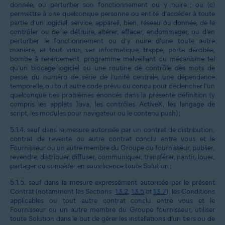
donnée, ou perturber son fonctionnement ou y nuire ; ou (c)
permettre à une quelconque personne ou entité d’accéder à toute
partie d’un logiciel, service, appareil, bien, réseau ou donnée, de le
contrôler ou de le détruire, altérer, effacer, endommager, ou d’en
perturber le fonctionnement ou d’y nuire d’une toute autre
manière, et tout virus, ver informatique, trappe, porte dérobée,
bombe à retardement, programme malveillant ou mécanisme tel
qu’un blocage logiciel ou une routine de contrôle des mots de
passe, du numéro de série de l’unité centrale, une dépendance
temporelle, ou tout autre code prévu ou conçu pour déclencher l’un
quelconque des problèmes énoncés dans la présente définition (y
compris les applets Java, les contrôles ActiveX, les langage de
script, les modules pour navigateur ou le contenu push) ;
5.1.4.
sauf dans la mesure autorisée par un contrat de distribution,
contrat de revente ou autre contrat conclu entre vous et le
Fournisseur ou un autre membre du Groupe du fournisseur, publier,
revendre, distribuer, diffuser, communiquer, transférer, nantir, louer,
partager ou concéder en sous-licence toute Solution ;
5.1.5.
sauf dans la mesure expressément autorisée par le présent
Contrat (notamment les Sections
13.2
,
13.5
et
13.7
), les Conditions
applicables ou tout autre contrat conclu entre vous et le
Fournisseur ou un autre membre du Groupe fournisseur, utiliser
toute Solution dans le but de gérer les installations d’un tiers ou de