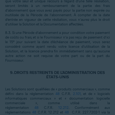
que votre seul et unique recours à l’égard d’une telle résiliation,
seront limités à un remboursement de la partie des frais
d’abonnement que vous avez payés pour la partie non expirée ou
inutilisée de la Période de l’abonnement. À compter de la date
d’entrée en vigueur de cette résiliation, vous n’aurez plus le droit
d’utiliser la Solution et la Documentation affectées.
8.3.
Si une Période d’abonnement a pour condition votre paiement
de coûts ou frais, et si le Fournisseur n’a pas reçu de paiement d’ici
e
le 15
jour suivant la date d’échéance de paiement, vous serez
considéré comme ayant rendu votre licence d’utilisation de la
Solution, et la licence prendra fin immédiatement sans qu’aucune
autre action ne soit requise de votre part ou de la part du
Fournisseur.
9.
DROITS RESTREINTS DE L’ADMINISTRATION DES
ÉTATS-UNIS
Les Solutions sont qualifiées de « produits commerciaux », comme
défini dans la réglementation
48
C.F.R.
2.101
, et de « logiciels
informatiques commerciaux » et « documentation logicielle
commerciale », comme utilisé dans la
réglementation
48
C.F.R.
12.212
. Conformément aux
réglementations
48
C.F.R. 12.212 et
48
C.F.R. 227.7202-1 via la