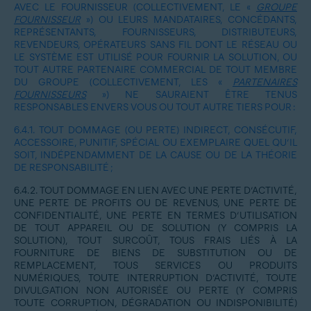
AVEC LE FOURNISSEUR (COLLECTIVEMENT, LE «
GROUPE
FOURNISSEUR
») OU LEURS MANDATAIRES, CONCÉDANTS,
REPRÉSENTANTS, FOURNISSEURS, DISTRIBUTEURS,
REVENDEURS, OPÉRATEURS SANS FIL DONT LE RÉSEAU OU
LE SYSTÈME EST UTILISÉ POUR FOURNIR LA SOLUTION, OU
TOUT AUTRE PARTENAIRE COMMERCIAL DE TOUT MEMBRE
DU GROUPE (COLLECTIVEMENT, LES «
PARTENAIRES
FOURNISSEURS
») NE SAURAIENT ÊTRE TENUS
RESPONSABLES ENVERS VOUS OU TOUT AUTRE TIERS POUR :
6.4.1.
TOUT DOMMAGE (OU PERTE) INDIRECT, CONSÉCUTIF,
ACCESSOIRE, PUNITIF, SPÉCIAL OU EXEMPLAIRE QUEL QU’IL
SOIT, INDÉPENDAMMENT DE LA CAUSE OU DE LA THÉORIE
DE RESPONSABILITÉ ;
6.4.2.
TOUT DOMMAGE EN LIEN AVEC UNE PERTE D’ACTIVITÉ,
UNE PERTE DE PROFITS OU DE REVENUS, UNE PERTE DE
CONFIDENTIALITÉ, UNE PERTE EN TERMES D’UTILISATION
DE TOUT APPAREIL OU DE SOLUTION (Y COMPRIS LA
SOLUTION), TOUT SURCOÛT, TOUS FRAIS LIÉS À LA
FOURNITURE DE BIENS DE SUBSTITUTION OU DE
REMPLACEMENT, TOUS SERVICES OU PRODUITS
NUMÉRIQUES, TOUTE INTERRUPTION D’ACTIVITÉ, TOUTE
DIVULGATION NON AUTORISÉE OU PERTE (Y COMPRIS
TOUTE CORRUPTION, DÉGRADATION OU INDISPONIBILITÉ)