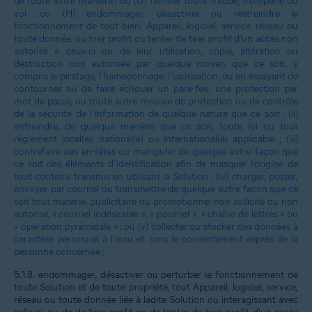
de toute autre manière ; ou (G) faciliter toute fraude, tromperie ou
vol ;ou (H) endommager, désactiver ou restreindre le
fonctionnement de tout bien, Appareil, logiciel, service, réseau ou
toute donnée, ou tirer profit ou tenter de tirer profit d’un accès non
autorisé à ceux-ci ou de leur utilisation, copie, altération ou
destruction non autorisée par quelque moyen que ce soit, y
compris le piratage, l’hameçonnage, l’usurpation, ou en essayant de
contourner ou de faire échouer un pare-feu, une protection par
mot de passe, ou toute autre mesure de protection ou de contrôle
de la sécurité de l’information de quelque nature que ce soit ; (ii)
enfreindre, de quelque manière que ce soit, toute loi ou tout
règlement local(e), national(e) ou international(e) applicable ; (iii)
contrefaire des en-têtes ou manipuler de quelque autre façon que
ce soit des éléments d’identification afin de masquer l’origine de
tout contenu transmis en utilisant la Solution ; (iv) charger, poster,
envoyer par courriel ou transmettre de quelque autre façon que ce
soit tout matériel publicitaire ou promotionnel non sollicité ou non
autorisé, « courriel indésirable », « pourriel », « chaîne de lettres » ou
« opération pyramidale » ; ou (v) collecter ou stocker des données à
caractère personnel à l’insu et sans le consentement exprès de la
personne concernée ;
5.1.8.
endommager, désactiver ou perturber le fonctionnement de
toute Solution et de toute propriété, tout Appareil, logiciel, service,
réseau ou toute donnée liée à ladite Solution ou interagissant avec