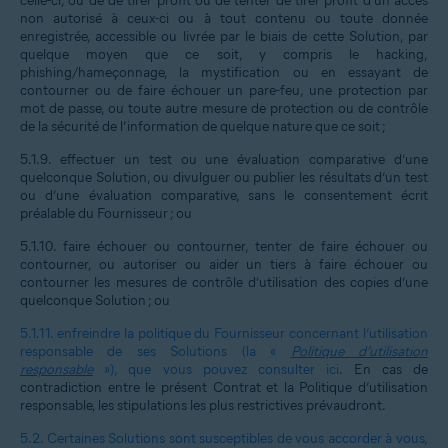
celle-ci, ou de de tirer profit ou de tenter de tirer profit d’un accès
non autorisé à ceux-ci ou à tout contenu ou toute donnée
enregistrée, accessible ou livrée par le biais de cette Solution, par
quelque moyen que ce soit, y compris le hacking,
phishing/hameçonnage, la mystification ou en essayant de
contourner ou de faire échouer un pare-feu, une protection par
mot de passe, ou toute autre mesure de protection ou de contrôle
de la sécurité de l’information de quelque nature que ce soit ;
5.1.9.
effectuer un test ou une évaluation comparative d’une
quelconque Solution, ou divulguer ou publier les résultats d’un test
ou d’une évaluation comparative, sans le consentement écrit
préalable du Fournisseur ; ou
5.1.10.
faire échouer ou contourner, tenter de faire échouer ou
contourner, ou autoriser ou aider un tiers à faire échouer ou
contourner les mesures de contrôle d’utilisation des copies d’une
quelconque Solution ; ou
5.1.11.
enfreindre la politique du Fournisseur concernant l’utilisation
responsable de ses Solutions (la «
Politique d’utilisation
responsable
»), que vous pouvez consulter
ici
. En cas de
contradiction entre le présent Contrat et la Politique d’utilisation
responsable, les stipulations les plus restrictives prévaudront.
5.2.
Certaines Solutions sont susceptibles de vous accorder à vous,