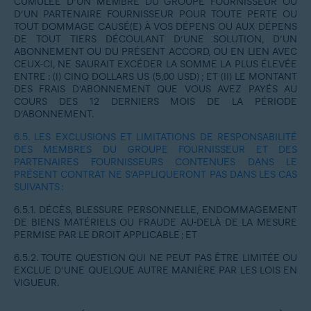
CUMULÉE D’UN MEMBRE DU GROUPE FOURNISSEUR OU
D’UN PARTENAIRE FOURNISSEUR POUR TOUTE PERTE OU
TOUT DOMMAGE CAUSÉ(E) À VOS DÉPENS OU AUX DÉPENS
DE TOUT TIERS DÉCOULANT D’UNE SOLUTION, D’UN
ABONNEMENT OU DU PRÉSENT ACCORD, OU EN LIEN AVEC
CEUX-CI, NE SAURAIT EXCÉDER LA SOMME LA PLUS ÉLEVÉE
ENTRE : (I) CINQ DOLLARS US (5,00 USD) ; ET (II) LE MONTANT
DES FRAIS D’ABONNEMENT QUE VOUS AVEZ PAYÉS AU
COURS DES 12 DERNIERS MOIS DE LA PÉRIODE
D’ABONNEMENT.
6.5.
LES EXCLUSIONS ET LIMITATIONS DE RESPONSABILITÉ
DES MEMBRES DU GROUPE FOURNISSEUR ET DES
PARTENAIRES FOURNISSEURS CONTENUES DANS LE
PRÉSENT CONTRAT NE S’APPLIQUERONT PAS DANS LES CAS
SUIVANTS :
6.5.1.
DÉCÈS, BLESSURE PERSONNELLE, ENDOMMAGEMENT
DE BIENS MATÉRIELS OU FRAUDE AU-DELÀ DE LA MESURE
PERMISE PAR LE DROIT APPLICABLE ; ET
6.5.2.
TOUTE QUESTION QUI NE PEUT PAS ÊTRE LIMITÉE OU
EXCLUE D’UNE QUELQUE AUTRE MANIÈRE PAR LES LOIS EN
VIGUEUR.