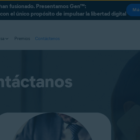
 han fusionado. Presentamos Gen™:
Más
on el único propósito de impulsar la libertad digital
nsa
Premios
Contáctenos
táctanos