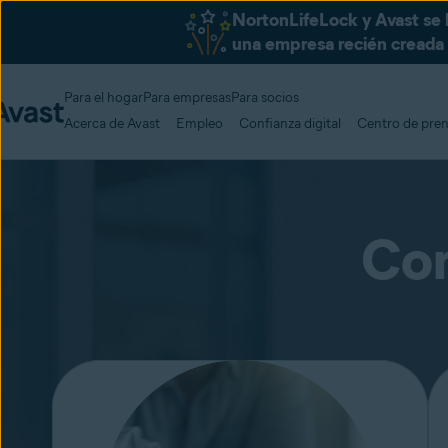
NortonLifeLock y Avast se
una empresa recién creada c
Para el hogar
Para empresas
Para socios
Acerca de Avast
Empleo
Confianza digital
Centro de pre
Con