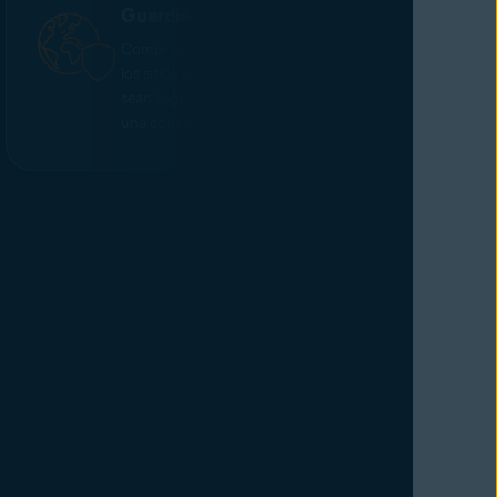
Guardián de la web
Comprueba los certificados y las URL de
los sitios web para cerciorarte de que
sean seguros antes de que se establezca
una conexión de red.