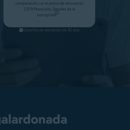
comparación con el precio de renovación
2,579 Pesos/año.
Detalles de la
suscripción
Garantía de reembolso de 30 días
galardonada