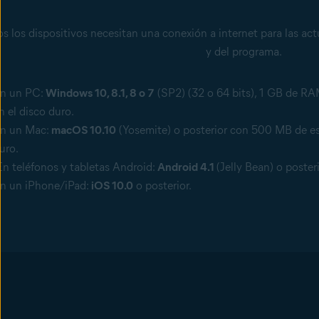
s los dispositivos necesitan una conexión a internet para las ac
y del programa.
n un PC:
Windows 10, 8.1, 8 o 7
(SP2) (32 o 64 bits), 1 GB de RA
n el disco duro.
n un Mac:
macOS 10.10
(Yosemite) o posterior con 500 MB de esp
uro.
n teléfonos y tabletas Android:
Android 4.1
(Jelly Bean) o posteri
n un iPhone/iPad:
iOS 10.0
o posterior.