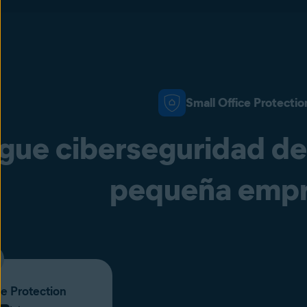
Small Office Protectio
gue ciberseguridad de 
pequeña emp
ce Protection