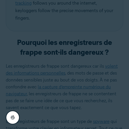
tracking
follows you around the internet,
keyloggers follow the precise movements of your
fingers.
Pourquoi les enregistreurs de
frappe sont-ils dangereux ?
Les enregistreurs de frappe sont dangereux car ils
volent
des informations personnelles
, des mots de passe et des
données sensibles juste au bout de vos doigts. À ne pas
confondre avec
la capture d’empreinte numérique du
navigateur
, les enregistreurs de frappe ne se contentent
pas de se faire une idée de ce que vous recherchez, ils
savent exactement ce que vous tapez.
Les enregistreurs de frappe sont un type de
spyware
qui
transforme votre clavier en informateur secret. Tout ce que