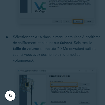
Sélectionnez
AES
dans le menu déroulant Algorithme
de chiffrement et cliquez sur
Suivant
. Saisissez la
taille de volume
souhaitée (10 Mo devraient suffire,
sauf si vous avez des fichiers multimédias
volumineux).