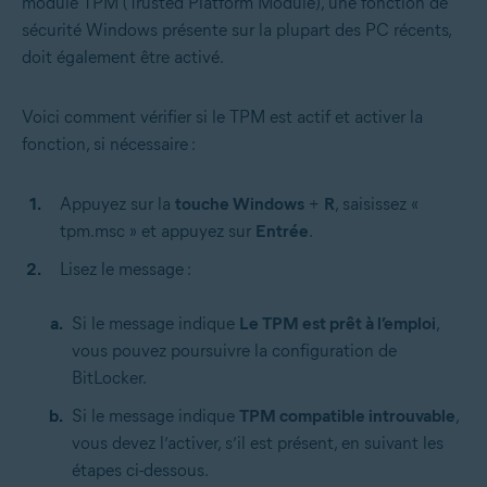
module TPM (Trusted Platform Module), une fonction de
sécurité Windows présente sur la plupart des PC récents,
doit également être activé.
Voici comment vérifier si le TPM est actif et activer la
fonction, si nécessaire :
Appuyez sur la
touche Windows
+
R
, saisissez «
tpm.msc » et appuyez sur
Entrée
.
Lisez le message :
Si le message indique
Le TPM est prêt à l’emploi
,
vous pouvez poursuivre la configuration de
BitLocker.
Si le message indique
TPM compatible introuvable
,
vous devez l’activer, s’il est présent, en suivant les
étapes ci-dessous.