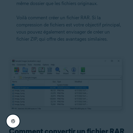
même dossier que les fichiers originaux.
Voilà comment créer un fichier RAR. Si la
compression de fichiers est votre objectif principal,
vous pouvez également envisager de créer un
fichier ZIP, qui offre des avantages similaires.
Comment convertir un fichier RAR