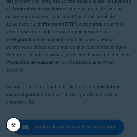
des protections intégrées contre les
publicités
,
le suivi web
et l’
empreinte de navigateur
afin qu’aucun site web ne
puisse vous suivre et vous identifier. Vous bénéficiez
également du
chiffrement HTTPS
automatique sur tous
les sites web, de la détection du
phishing
et d’un
VPN gratuit
sur les appareils mobiles pour que plus
personne ne puisse espionner ce que vous faites en ligne.
Pour une sécurité maximale, vous bénéficierez en plus de la
Protection de webcam
et du
Mode Bancaire
ultra-
sécurisé.
Naviguez en toute confidentialité avec un
navigateur
sécurisé gratuit
conçu par un des grands noms de la
cybersécurité.
Installer Avast Secure Browser gratuit