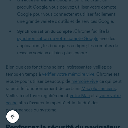
produit Google, vous pouvez utiliser votre compte
Google pour vous connecter et utiliser facilement
une grande variété d’outils et de services Google.
Synchronisation du compte :
Chrome facilite la
synchronisation de votre compte Google
avec les
applications, les boutiques en ligne, les comptes de
réseaux sociaux et bien plus encore.
Bien que ces fonctions soient intéressantes, veillez de
temps en temps à
vérifier votre mémoire vive
. Chrome est
réputé pour utiliser beaucoup de
mémoire vive
, ce qui peut
ralentir le fonctionnement de certains
Mac plus anciens
.
Veillez à nettoyer régulièrement
votre Mac
et à
vider votre
cache
afin d’assurer la rapidité et la fluidité des
performances du système.
Renforcez la sécurité du navigateur