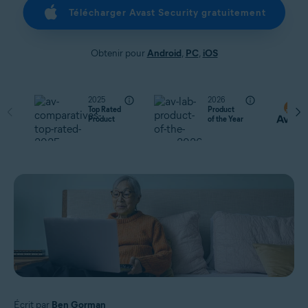
Télécharger Avast Security gratuitement
Obtenir pour
Android
,
PC
,
iOS
2025
2026
Top Rated
Product
Product
of the Year
Écrit par
Ben Gorman