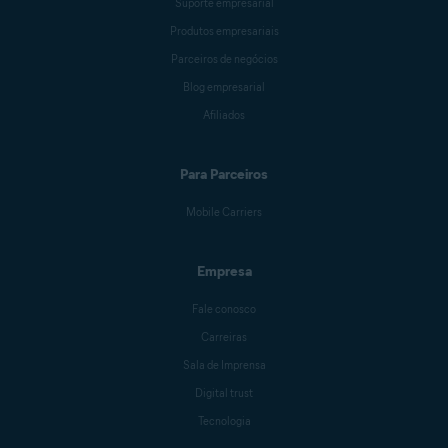
Suporte empresarial
Produtos empresariais
Antoinette Cocorinos
Parceiros de negócios
Blog empresarial
Afiliados
Sandro Villinger
Para Parceiros
Mike Polacko
Mobile Carriers
Empresa
Sander van Hezik
Fale conosco
Carreiras
Sala de Imprensa
Carly Burdova
Digital trust
Tecnologia