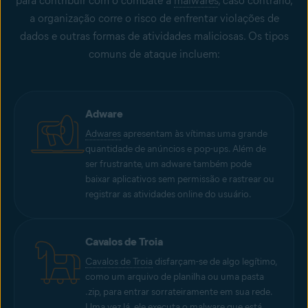
para contribuir com o combate a
malwares
, caso contrário,
a organização corre o risco de enfrentar violações de
dados e outras formas de atividades maliciosas. Os tipos
comuns de ataque incluem:
Adware
Adwares
apresentam às vítimas uma grande
quantidade de anúncios e pop-ups. Além de
ser frustrante, um adware também pode
baixar aplicativos sem permissão e rastrear ou
registrar as atividades online do usuário.
Cavalos de Troia
Cavalos de Troia
disfarçam-se de algo legítimo,
como um arquivo de planilha ou uma pasta
.zip, para entrar sorrateiramente em sua rede.
Uma vez lá, ele executa o malware que está