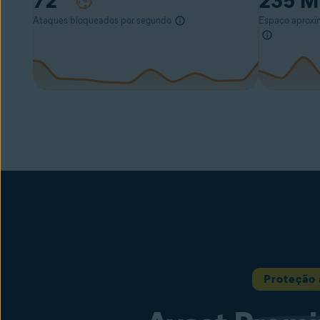
75
235
M
Ataques bloqueados por segundo
Espaço aproxim
Proteção