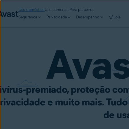
Uso doméstico
Uso comercial
Para parceiros
Segurança
Privacidade
Desempenho
Loja
Ava
ivírus‑premiado, proteção con
rivacidade e muito mais. Tudo
de usa