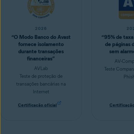
2026
20
“O Modo Banco do Avast
“95% de taxa
fornece isolamento
de páginas d
durante transações
sem alarme
financeiras”
AV-Compa
AVLab
Teste Compara
Teste de proteção de
Phis
transações bancárias na
Internet
Certificação oficial
Certificação