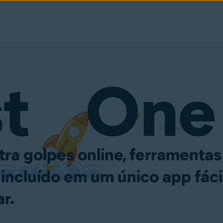
st One
tra golpes online, ferramentas
 incluído em um único app fáci
r.