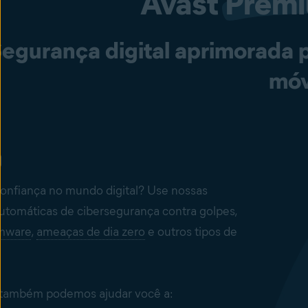
Avast
Prem
egurança digital aprimorada 
móv
onfiança no mundo digital? Use nossas
automáticas de
cibersegurança
contra golpes,
mware
,
ameaças de dia zero
e outros tipos de
 também podemos ajudar você a: