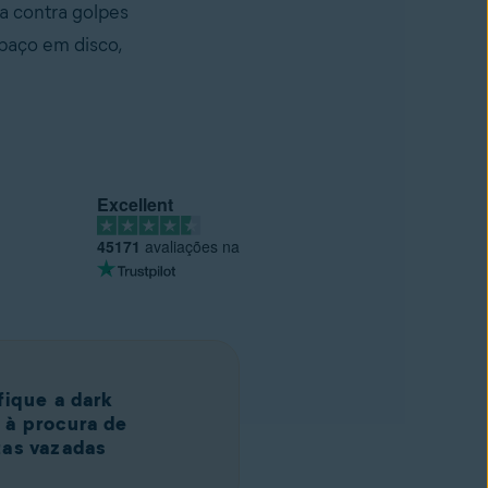
a contra golpes
spaço em disco,
Excellent
45171
avaliações na
fique a dark
 à procura de
tas vazadas