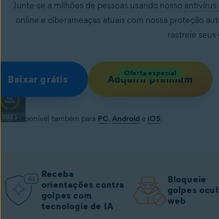
Junte-se a milhões de pessoas usando nosso
antivírus
online e ciberameaças atuais com nossa proteção auto
rastreie seus
Oferta especial
Baixar grátis
Adquirir premium
Disponível também para
PC
,
Android
e
iOS
.
Receba
Bloqueie
orientações contra
golpes ocul
golpes com
web
tecnologia de IA