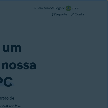
Quem somos
Blogs
Brasil
Suporte
Conta
e um
 nossa
PC
artão de
peza de PC.