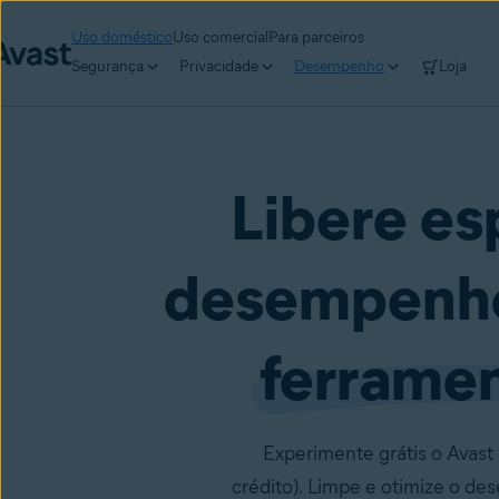
Uso doméstico
Uso comercial
Para parceiros
Segurança
Privacidade
Desempenho
Loja
Libere es
desempenho
ferrame
Experimente grátis o Avas
crédito). Limpe e otimize o d