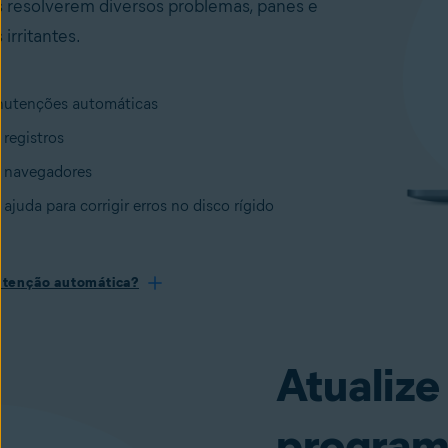
is resolverem diversos problemas, panes e
irritantes.
nutenções automáticas
 registros
 navegadores
juda para corrigir erros no disco rígido
tenção automática?
Atualize
program