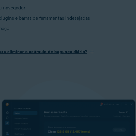
u navegador
lugins e barras de ferramentas indesejadas
spaço
ara eliminar o acúmulo de bagunça diário?