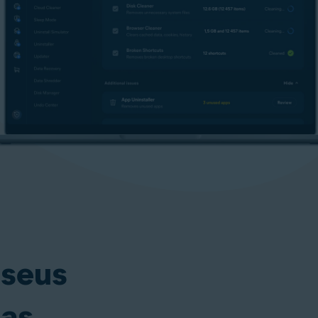
 seus
as