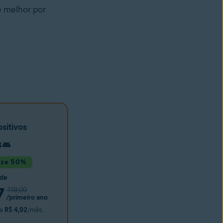
e melhor por
ositivos
ize 50%
 de
7
119,00
/primeiro ano
 a
R$ 4,92
/mês.