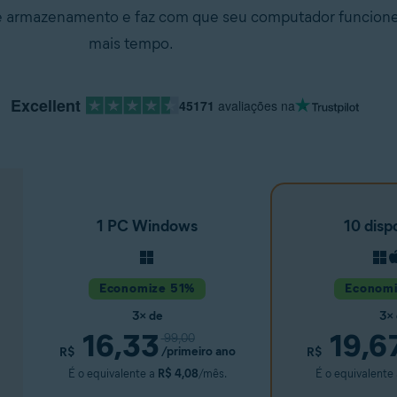
de armazenamento e faz com que seu computador funcion
mais tempo.
Excellent
45171
avaliações na
1 PC Windows
10 disp
Economize 51%
Econom
3× de
3×
16,33
19,6
99,00
/primeiro ano
R$
R$
É o equivalente a
R$ 4,08
/mês.
É o equivalente