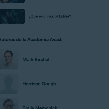
¿Qué es un script kiddie?
Autores de la Academia Avast
Mark Birchall
Harrison Gough
Emily Nemchick