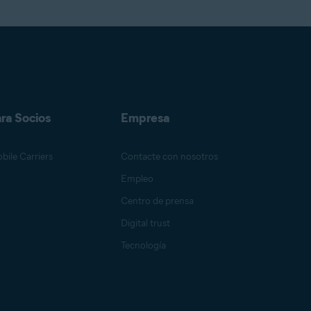
Crissy Joshua
Antoinette Cocorinos
ra Socios
Empresa
Sandro Villinger
bile Carriers
Contacte con nosotros
Empleo
Centro de prensa
Mike Polacko
Digital trust
Tecnología
Sander van Hezik