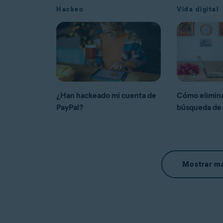
Hackeo
Vida digital
¿Han hackeado mi cuenta de
Cómo eliminar
PayPal?
búsqueda de
Mostrar má