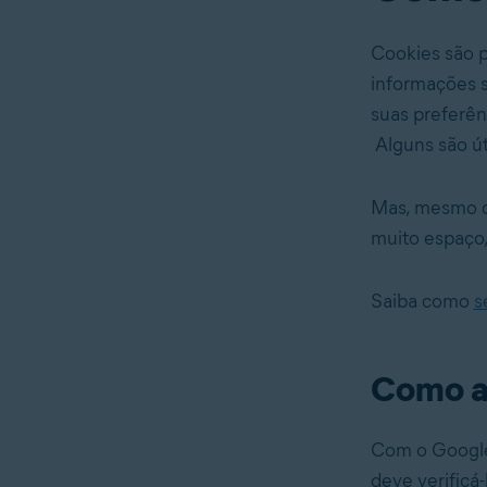
Cookies são 
informações s
suas preferênc
Alguns são ú
Mas, mesmo q
muito espaço,
Saiba como
s
Como a
Com o Google 
deve veri