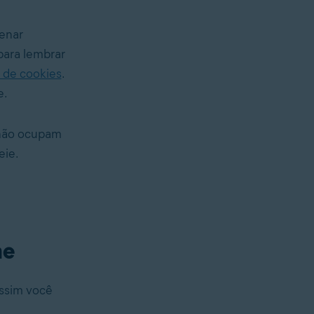
enar
para lembrar
 de cookies
.
e.
 não ocupam
eie.
me
assim você
ê-los: