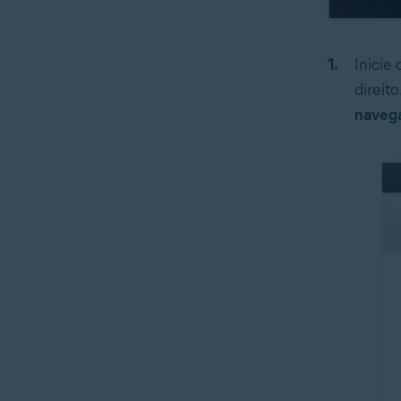
Inicie
direit
naveg