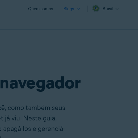
Quem somos
Blogs
Brasil
 navegador
você, como também seus
 já viu. Neste guia,
 apagá-los e gerenciá-