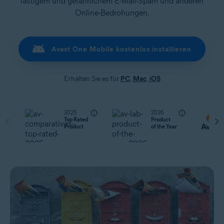
lästigem und gefährlichem E-Mail-Spam und anderen
Online-Bedrohungen.
Avast One Mobile kostenlos installieren
Erhalten Sie es für
PC
,
Mac
,
iOS
2025
2026
Top Rated
Product
Product
of the Year