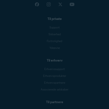
Til private
Support
Sikkerhed
Fortrolighed
Ydeevne
Til erhverv
Erhvervssupport
Erhvervsprodukter
Erhvervspartnere
Associerede selskaber
Til partnere