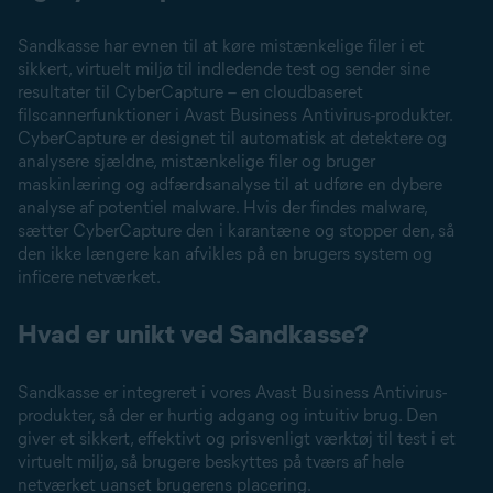
Sandkasse har evnen til at køre mistænkelige filer i et
sikkert, virtuelt miljø til indledende test og sender sine
resultater til CyberCapture – en cloudbaseret
filscannerfunktioner i Avast Business Antivirus-produkter.
CyberCapture er designet til automatisk at detektere og
analysere sjældne, mistænkelige filer og bruger
maskinlæring og adfærdsanalyse til at udføre en dybere
analyse af potentiel malware. Hvis der findes malware,
sætter CyberCapture den i karantæne og stopper den, så
den ikke længere kan afvikles på en brugers system og
inficere netværket.
Hvad er unikt ved Sandkasse?
Sandkasse er integreret i vores Avast Business Antivirus-
produkter, så der er hurtig adgang og intuitiv brug. Den
giver et sikkert, effektivt og prisvenligt værktøj til test i et
virtuelt miljø, så brugere beskyttes på tværs af hele
netværket uanset brugerens placering.