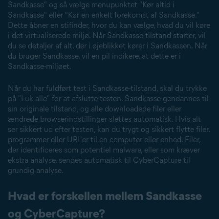
Sandkasse" og så vælge menupunktet "Kør altid i
Sandkasse" eller "Kør en enkelt forekomst af Sandkasse."
Dette åbner en stifinder, hvor du kan vælge, hvad du vil køre
i det virtualiserede miljø. Når Sandkasse-tilstand starter, vil
du se detaljer af alt, der i øjeblikket kører i Sandkassen. Når
du bruger Sandkasse, vil en pil indikere, at dette er i
Sandkasse-miljøet.
Når du har fuldført test i Sandkasse-tilstand, skal du trykke
på "Luk alle" for at afslutte testen. Sandkasse gendannes til
sin originale tilstand, og alle downloadede filer eller
ændrede browserindstillinger slettes automatisk. Hvis alt
ser sikkert ud efter testen, kan du trygt og sikkert flytte filer,
programmer eller URL'er til en computer eller enhed. Filer,
der identificeres som potentiel malware, eller som kræver
ekstra analyse, sendes automatisk til CyberCapture til
grundig analyse.
Hvad er forskellen mellem Sandkasse
og CyberCapture?