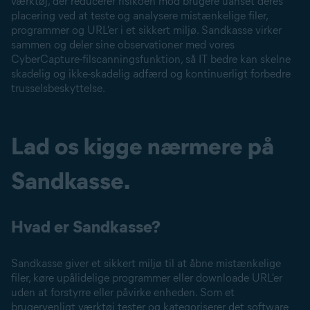
værktøj, der reducerer risikoen mod brugere uanset deres
placering ved at teste og analysere mistænkelige filer,
programmer og URL'er i et sikkert miljø. Sandkasse virker
sammen og deler sine observationer med vores
CyberCapture-filscanningsfunktion, så IT bedre kan skelne
skadelig og ikke-skadelig adfærd og kontinuerligt forbedre
trusselsbeskyttelse.
Lad os kigge nærmere på
Sandkasse.
Hvad er Sandkasse?
Sandkasse giver et sikkert miljø til at åbne mistænkelige
filer, køre upålidelige programmer eller downloade URL'er
uden at forstyrre eller påvirke enheden. Som et
brugervenligt værktøj tester og kategoriserer det software