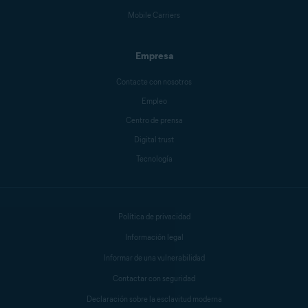
Mike Polacko
Mobile Carriers
Empresa
Sander van Hezik
Contacte con nosotros
Empleo
Centro de prensa
Carly Burdova
Digital trust
Tecnología
Danielle Bodnar
Política de privacidad
Anthony Freda
Información legal
Informar de una vulnerabilidad
Contactar con seguridad
Declaración sobre la esclavitud moderna