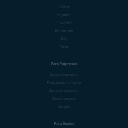
Soporte
Seguridad
Jessica Valasek Estenssoro
Privacidad
Rendimiento
Blog
Melanie Weber
Forum
Para Empresas
Crissy Joshua
Soporte empresarial
Productos para empresa
Antoinette Cocorinos
Socios empresariales
Blog empresarial
Afiliados
Sandro Villinger
Para Socios