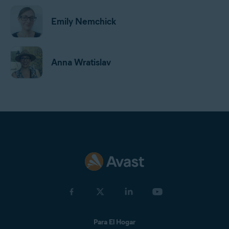
Emily Nemchick
Anna Wratislav
Jan Mazal
Jeremy Coppock
Michelle Robins
Para El Hogar
Benjamin Gorman