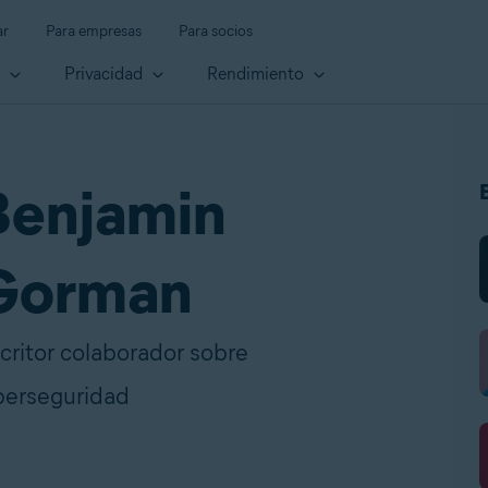
ar
Para empresas
Para socios
d
Privacidad
Rendimiento
Benjamin
Gorman
critor colaborador sobre
berseguridad