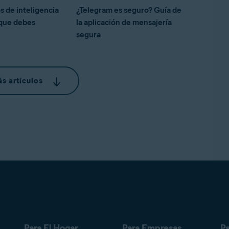
os de inteligencia
¿Telegram es seguro? Guía de
) que debes
la aplicación de mensajería
segura
s artículos
Para El Hogar
Para Empresas
Pa