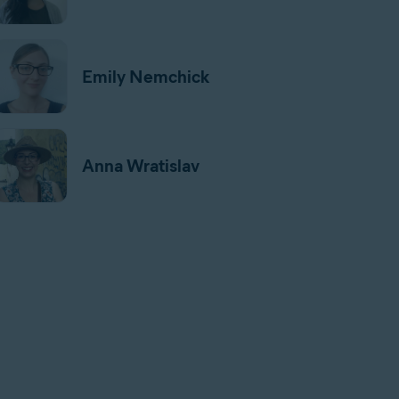
Emily Nemchick
Anna Wratislav
Jan Mazal
Gordon Daniell