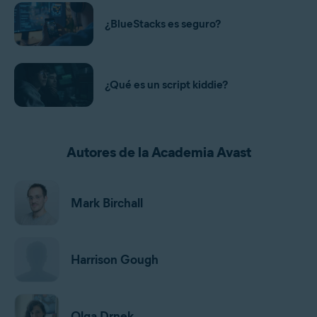
¿BlueStacks es seguro?
¿Qué es un script kiddie?
Autores de la Academia Avast
Mark Birchall
Harrison Gough
Olga Drnek