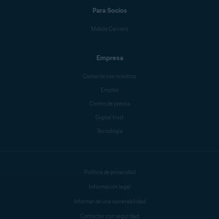
Para Socios
Mike Polacko
Mobile Carriers
Empresa
Sander van Hezik
Contacte con nosotros
Empleo
Centro de prensa
Carly Burdova
Digital trust
Tecnología
Danielle Bodnar
Política de privacidad
Anthony Freda
Información legal
Informar de una vulnerabilidad
Contactar con seguridad