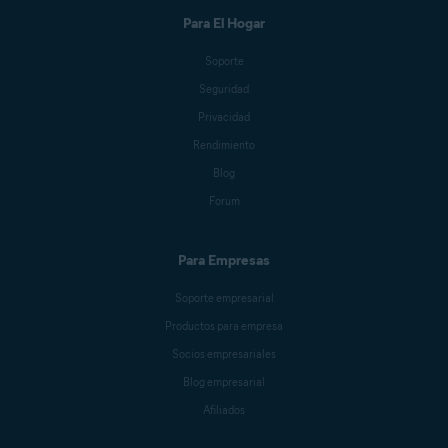
Para El Hogar
Benjamin Gorman
Soporte
Seguridad
Jessica Valasek Estenssoro
Privacidad
Rendimiento
Blog
Melanie Weber
Forum
Para Empresas
Crissy Joshua
Soporte empresarial
Productos para empresa
Antoinette Cocorinos
Socios empresariales
Blog empresarial
Afiliados
Sandro Villinger