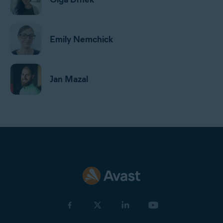
Emily Nemchick
Jan Mazal
Gordon Daniell
Jeremy Coppock
Michelle Robins