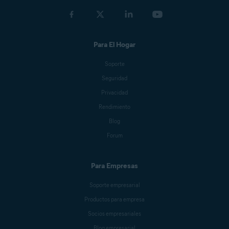
Jeremy Coppock
Para El Hogar
Michelle Robins
Soporte
Seguridad
Benjamin Gorman
Privacidad
Rendimiento
Blog
Jessica Valasek Estenssoro
Forum
Para Empresas
Melanie Weber
Soporte empresarial
Productos para empresa
Crissy Joshua
Socios empresariales
Blog empresarial