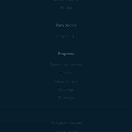
Afiliados
Antoinette Cocorinos
Para Socios
Sandro Villinger
Mobile Carriers
Empresa
Mike Polacko
Contacte con nosotros
Empleo
Centro de prensa
Sander van Hezik
Digital trust
Tecnología
Carly Burdova
Política de privacidad
Danielle Bodnar
Información legal