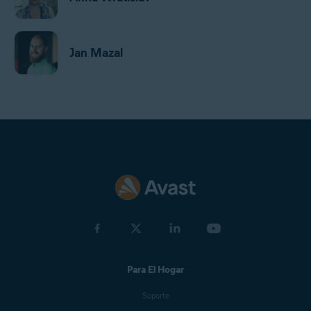
Jan Mazal
Gordon Daniell
Jeremy Coppock
Michelle Robins
Para El Hogar
Benjamin Gorman
Soporte