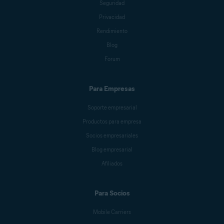
Seguridad
Jessica Valasek Estenssoro
Privacidad
Rendimiento
Blog
Melanie Weber
Forum
Para Empresas
Crissy Joshua
Soporte empresarial
Productos para empresa
Antoinette Cocorinos
Socios empresariales
Blog empresarial
Afiliados
Sandro Villinger
Para Socios
Mike Polacko
Mobile Carriers