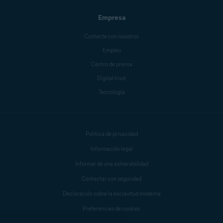
Empresa
Sander van Hezik
Contacte con nosotros
Empleo
Centro de prensa
Carly Burdova
Digital trust
Tecnología
Danielle Bodnar
Política de privacidad
Anthony Freda
Información legal
Informar de una vulnerabilidad
Contactar con seguridad
Declaración sobre la esclavitud moderna
Preferencias de cookies