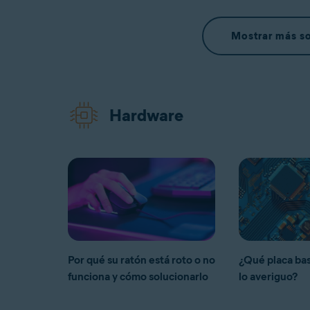
Mostrar más s
Hardware
Por qué su ratón está roto o no
¿Qué placa ba
funciona y cómo solucionarlo
lo averiguo?