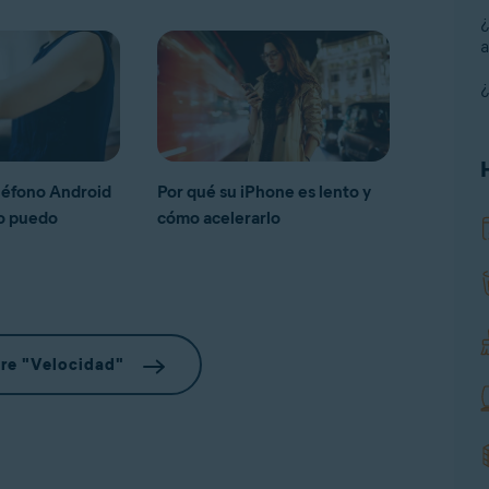
¿
a
¿
léfono Android
Por qué su iPhone es lento y
mo puedo
cómo acelerarlo
re "Velocidad"