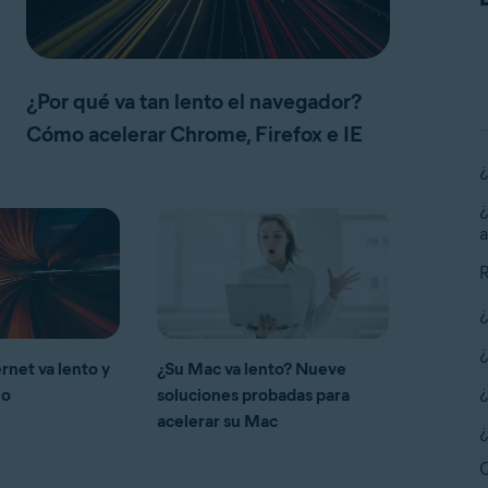
¿Por qué va tan lento el navegador?
Cómo acelerar Chrome, Firefox e IE
¿
¿
a
R
¿
¿
rnet va lento y
¿Su Mac va lento? Nueve
¿
lo
soluciones probadas para
acelerar su Mac
¿
Q