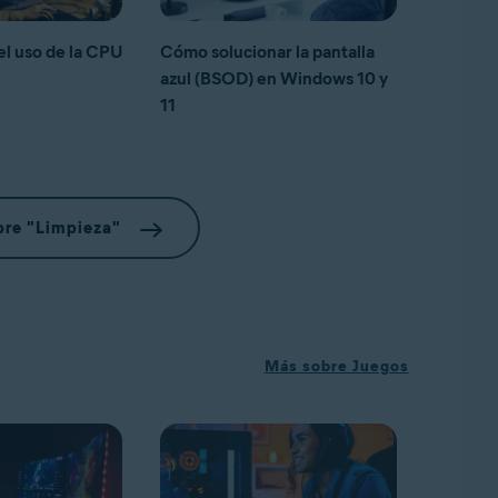
el uso de la CPU
Cómo solucionar la pantalla
azul (BSOD) en Windows 10 y
11
bre "Limpieza"
Más sobre Juegos