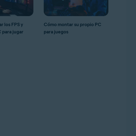
 los FPS y
Cómo montar su propio PC
C para jugar
para juegos