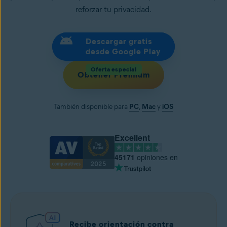
reforzar tu privacidad.
Descargar gratis
desde Google Play
Oferta especial
Obtener Premium
También disponible para
PC
,
Mac
y
iOS
Excellent
45171
opiniones en
Recibe orientación contra