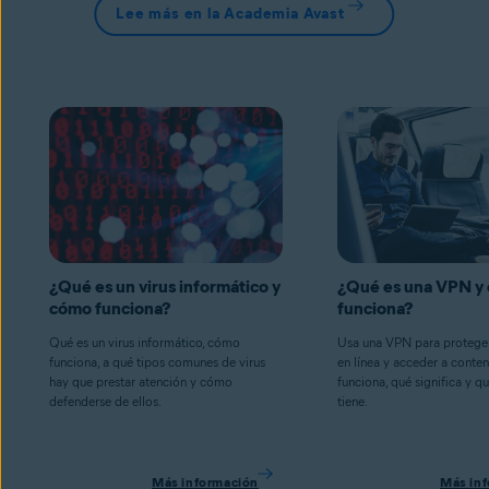
Lee más en la Academia Avast
¿Qué es un virus informático y
¿Qué es una VPN y
cómo funciona?
funciona?
Qué es un virus informático, cómo
Usa una VPN para proteger
funciona, a qué tipos comunes de virus
en línea y acceder a cont
hay que prestar atención y cómo
funciona, qué significa y q
defenderse de ellos.
tiene.
Más información
Más in