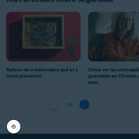
Relleno de credenciales: qué es y
Cómo ver las contrase
cómo prevenirlo
guardadas en Chrome: g
paso
1/8