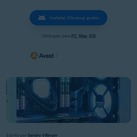
Instalar Cleanup gratis
Obténgalo para
PC
,
Mac
,
iOS
Escrito por
Sandro Villinger