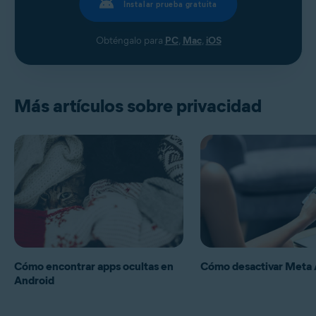
Instalar prueba gratuita
Obténgalo para
PC
,
Mac
,
iOS
Más artículos sobre privacidad
Cómo encontrar apps ocultas en
Cómo desactivar Meta 
Android