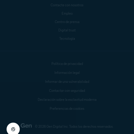
Contacte con nosotros
Empleo
Centro de prensa
Digital trust
Tecnología
Política de privacidad
Información legal
Informar de una vulnerabilidad
Contactar con seguridad
Declaración sobre la esclavitud moderna
Preferencias de cookies
© 2026 Gen Digital Inc. Todos los derechos reservados.