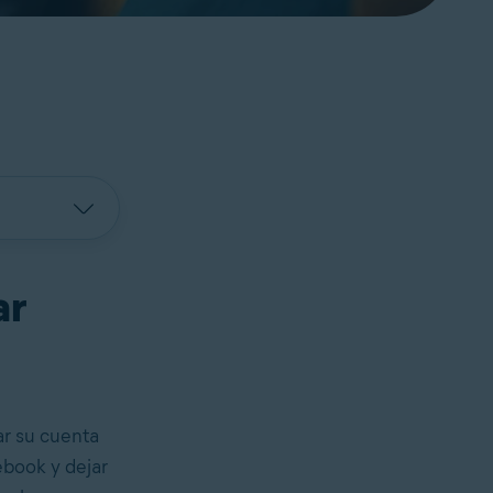
ar
r su cuenta
ebook y dejar