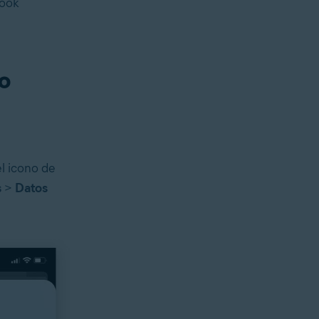
book
o
el icono de
s
>
Datos