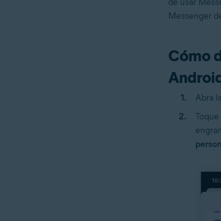
de usar Messe
Messenger de 
Cómo d
Androi
Abra l
Toque 
engran
person