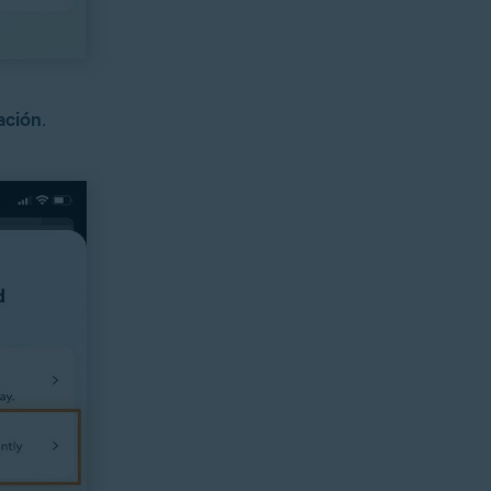
ación
.