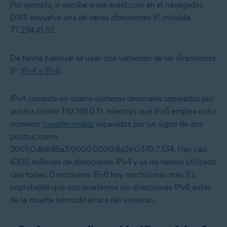
Por ejemplo, si escribe www.avast.com en el navegador,
DNS devuelve una de varias direcciones IP, incluida
77.234.41.52.
De forma habitual se usan dos versiones de las direcciones
IP:
IPv4 e IPv6
.
IPv4 consiste en cuatro números decimales separados por
puntos (como 192.168.0.1), mientras que IPv6 emplea ocho
números
hexadecimales
separados por un signo de dos
puntos, como
2001:0db8:85a3:0000:0000:8a2e:0370:7334. Hay casi
4300 millones de direcciones IPv4 y ya las hemos utilizado
casi todas. Direcciones IPv6 hay muchísimas más. Es
improbable que nos quedemos sin direcciones IPv6 antes
de la muerte termodinámica del universo.