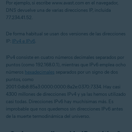
Por ejemplo, si escribe www.avast.com en el navegador,
DNS devuelve una de varias direcciones IP, incluida
77.234.41.52.
De forma habitual se usan dos versiones de las direcciones
IP:
IPv4 e IPv6
.
IPv4 consiste en cuatro números decimales separados por
puntos (como 192.168.0.1), mientras que IPv6 emplea ocho
números
hexadecimales
separados por un signo de dos
puntos, como
2001:0db8:85a3:0000:0000:8a2e:0370:7334. Hay casi
4300 millones de direcciones IPv4 y ya las hemos utilizado
casi todas. Direcciones IPv6 hay muchísimas más. Es
improbable que nos quedemos sin direcciones IPv6 antes
de la muerte termodinámica del universo.