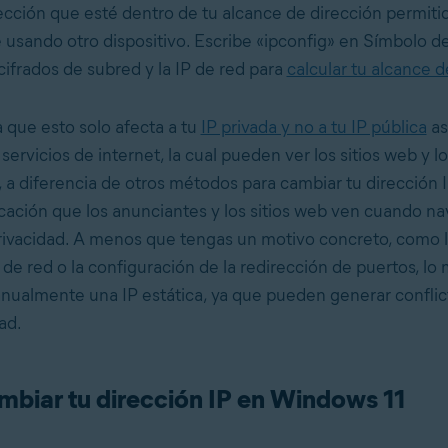
rección que esté dentro de tu alcance de dirección permitid
é usando otro dispositivo. Escribe «ipconfig» en Símbolo de
cifrados de subred y la IP de red para
calcular tu alcance d
 que esto solo afecta a tu
IP privada y no a tu IP pública
as
ervicios de internet, la cual pueden ver los sitios web y lo
a diferencia de otros métodos para cambiar tu dirección I
bicación que los anunciantes y los sitios web ven cuando na
rivacidad. A menos que tengas un motivo concreto, como l
de red o la configuración de la redirección de puertos, lo 
nualmente una IP estática, ya que pueden generar conflic
ad.
biar tu dirección IP en Windows 11