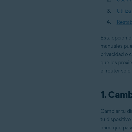
Utiliza
Restab
Esta opción d
manuales pued
privacidad o 
que los proxie
el router solo
1. Camb
Cambiar tu di
tu dispositiv
hace que pas