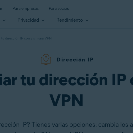
ar
Para empresas
Para socios
d
Privacidad
Rendimiento
u dirección IP con y sin una VPN
Dirección IP
 tu dirección IP 
VPN
ección IP? Tienes varias opciones: cambia los aju