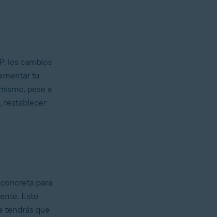
P: los cambios
rementar tu
imismo, pese a
, restablecer
 concreta para
mente. Esto
ue tendrás que