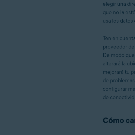
elegir una di
que no la est
usa los datos 
Ten en cuenta
proveedor de s
De modo que, 
alterará la u
mejorará tu p
de problemas 
configurar ma
de conectivid
Cómo cam