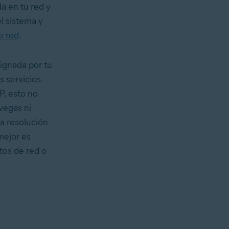
a en tu red y
l sistema y
e red
.
ignada por tu
s servicios.
P, esto no
vegas ni
a resolución
mejor es
tos de red o