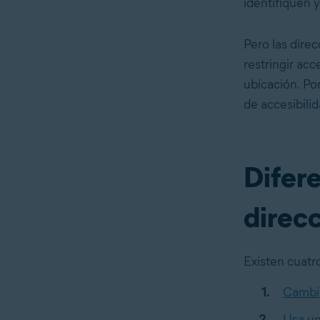
identifiquen y
Pero las direc
restringir ac
ubicación. Po
de accesibili
Difer
direcc
Existen cuatro
Cambia
Usa un