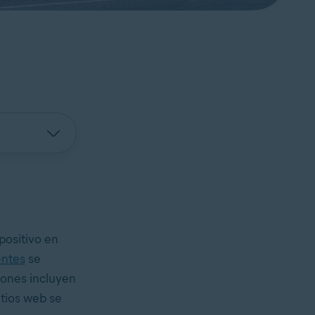
positivo en
entes
se
iones incluyen
itios web se