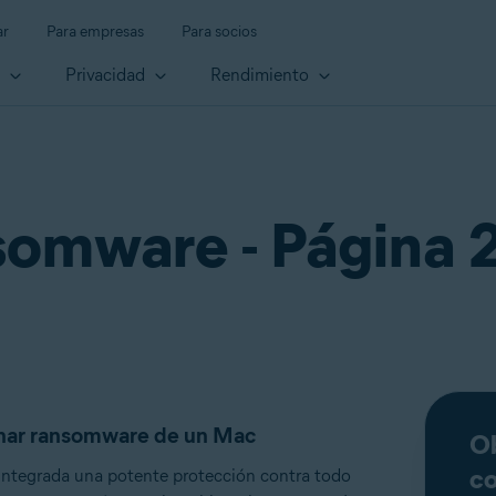
ar
Para empresas
Para socios
d
Privacidad
Rendimiento
omware - Página 2
nar ransomware de un Mac
Ob
c
integrada una potente protección contra todo