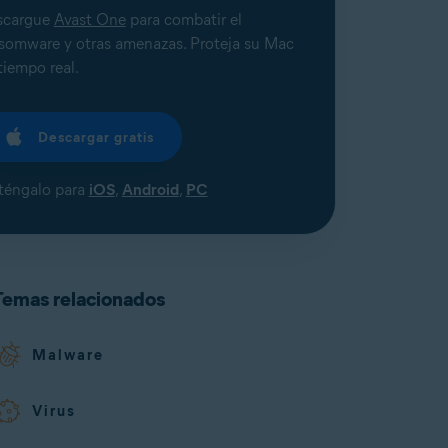
scargue
Avast One
para combatir el
somware y otras amenazas. Proteja su Mac
tiempo real.
Descargar gratis
éngalo para
iOS
,
Android
,
PC
Temas relacionados
Malware
Virus