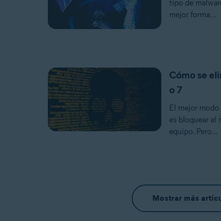
tipo de malware
mejor forma...
Cómo se eli
o 7
El mejor modo 
es bloquear el
equipo. Pero...
Mostrar más artíc