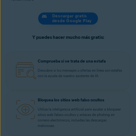
Descargar gratis
desde Google Play
Descargar gratis
desde Google Play
Y puedes hacer mucho más gratis:
Comprueba si se trata de una estafa
Descubre si los mensajes u ofertas en línea son estafas
con la ayuda de nuestro asistente de IA.
Bloquea los sitios web falso ocultos
Utiliza la inteligencia artificial para ayudar a bloquear
sitios web falsos ocultos y enlaces de phishing en
correos electrónicos, incluidas las descargas
maliciosas.