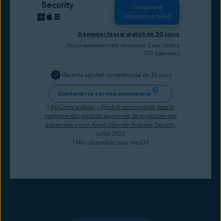
Security
Component
initialization failed
Démarrer l’essai gratuit de 30 jours
(Aucun paiement n’est nécessaire. Essai limité à
100 appareils.)
Garantie satisfait ou remboursé de 30 jours
Contacter le service commercial
¹
AV-Comparatives, « Produit recommandé dans la
catégorie des produits approuvés de protection des
entreprises » pour Avast Ultimate Business Security
,
juillet 2023
² Non disponible pour macOS