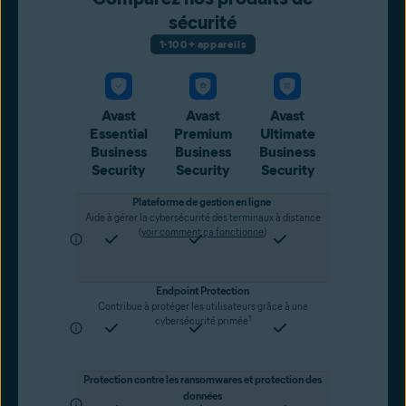
sécurité
1-100+ appareils
Avast
Avast
Avast
Essential
Premium
Ultimate
Business
Business
Business
Security
Security
Security
Plateforme de gestion en ligne
Aide à gérer la cybersécurité des terminaux à distance
(
voir comment ça fonctionne
)
Endpoint Protection
Contribue à protéger les utilisateurs grâce à une
1
cybersécurité primée
Protection contre les ransomwares et protection des
données