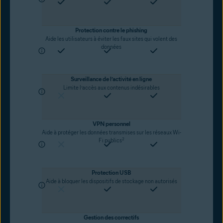
Protection contre le phishing
Aide les utilisateurs à éviter les faux sites qui volent des
données
Surveillance de l’activité en ligne
Limite l’accès aux contenus indésirables
VPN personnel
Aide à protéger les données transmises sur les réseaux Wi-
2
Fi publics
Protection USB
Aide à bloquer les dispositifs de stockage non autorisés
Gestion des correctifs