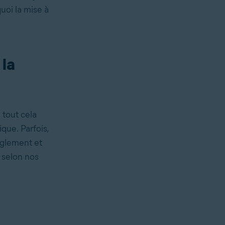
quoi la mise à
 la
 tout cela
que. Parfois,
nglement et
 selon nos