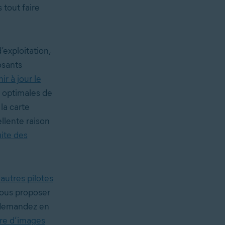
 tout faire
’exploitation,
osants
nir à jour le
 optimales de
la carte
llente raison
uite des
 autres pilotes
vous proposer
s demandez en
bre d’images