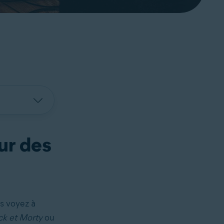
our des
us voyez à
ck et Morty
ou