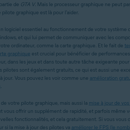
partie de
GTA V
. Mais le processeur graphique ne peut pas
e pilote graphique est là pour l’aider.
un logiciel essentiel au fonctionnement de votre système d
indows, et qui lui permet de communiquer avec les comp
otre ordinateur, comme la carte graphique. Et le fait de
te
arte graphique
est crucial pour bénéficier de performances
ur, dans les jeux et dans toute autre tâche exigeante pour 
 pilotes sont également gratuits, ce qui est aussi une exce
 à jour. Vous pouvez les voir comme une
amélioration grat
s
.
 de votre pilote graphique, mais aussi la
mise à jour de vos
ut vous offrir un supplément de rapidité, et parfois même 
velles fonctionnalités, et cela gratuitement. Si vous vou
r si la mise à jour des pilotes va
améliorer le FPS (le nom