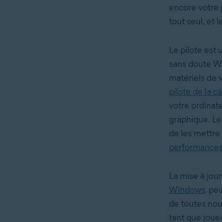
encore votre 
tout seul, et l
Le pilote est 
sans doute W
matériels de v
pilote de la c
votre ordinate
graphique. Les
de les mettre
performance
La mise à jour
Windows
, pe
de toutes nou
tant que joueu