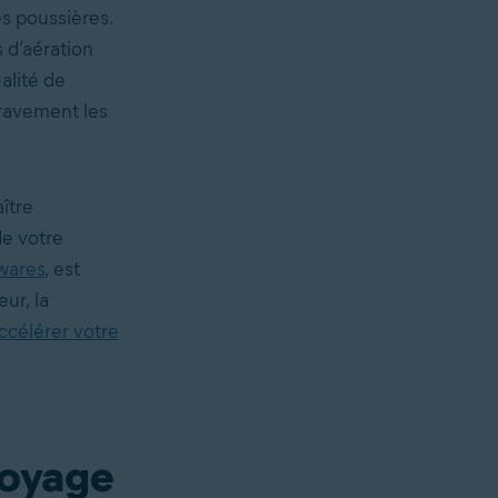
es poussières.
s d’aération
alité de
gravement les
ître
e votre
wares
, est
ur, la
ccélérer votre
toyage