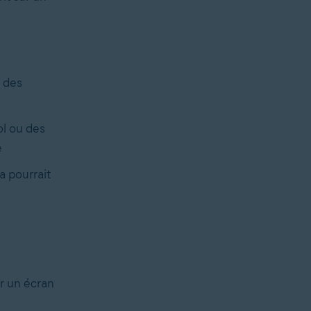
, des
ol ou des
e
a pourrait
ir un écran