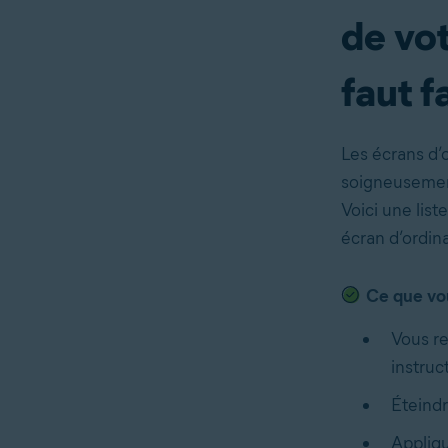
de vot
faut f
Les écrans d’o
soigneusement,
Voici une list
écran d’ordina
Ce que vou
Vous re
instruc
Éteindr
Appliqu