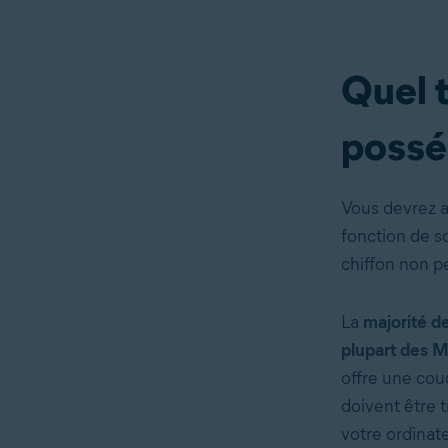
Quel t
possé
Vous devrez a
fonction de s
chiffon non pe
La
majorité d
plupart des 
offre une cou
doivent être 
votre ordinate