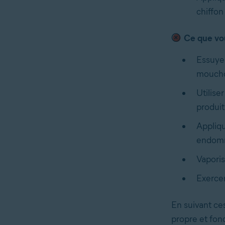
chiffon
Ce que vou
Essuyer
mouchoi
Utilise
produit
Appliqu
endomm
Vaporis
Exercer
En suivant ce
propre et fon