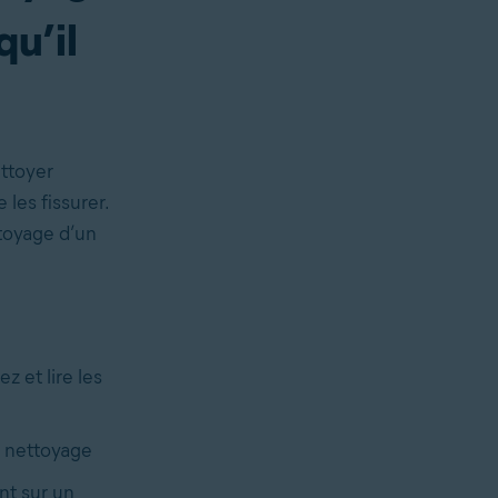
qu’il
ettoyer
 les fissurer.
ttoyage d’un
 et lire les
u nettoyage
nt sur un