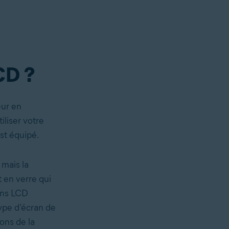
CD ?
eur en
liser votre
est équipé.
, mais la
 en verre
qui
ans LCD
type d’écran de
ons de la