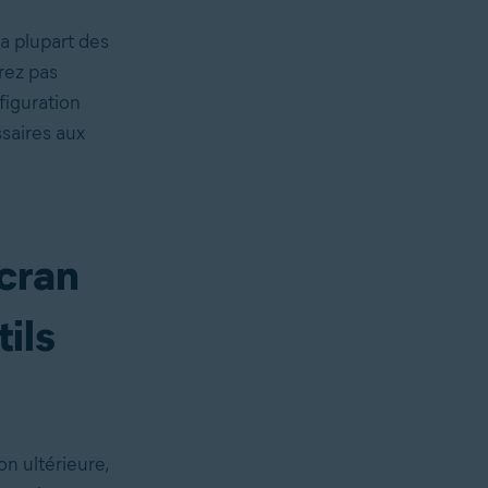
la plupart des
rez pas
figuration
ssaires aux
cran
tils
n ultérieure,