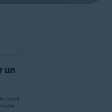
r un
 de capture
l existe