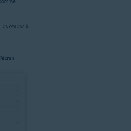
s comme
 les étapes à
’écran
.