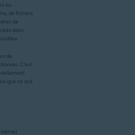
es ou
e, de fichiers
bérer de
tockés dans
inutiles.
es de
ionner. C’est
réellement
oi que ce soit
système)