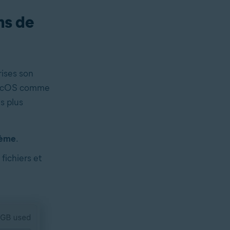
ns de
rises son
 macOS comme
s plus
tème
.
fichiers et