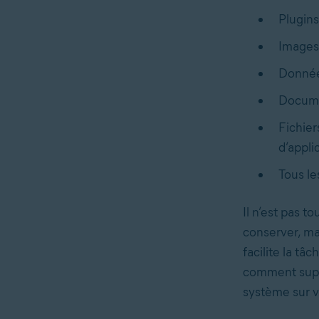
Plugins
Images 
Données
Documen
Fichier
d’applic
Tous le
Il n’est pas t
conserver, ma
facilite la tâ
comment suppr
système sur v