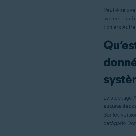
Peut-être av
système, qui 
fichiers Autr
Qu’es
donné
systè
Le stockage A
aucune des ca
Sur les versi
catégorie Do