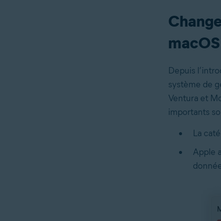
Changem
macOS
Depuis l’intr
système de g
Ventura et Mo
importants son
La cat
Apple a
donnée