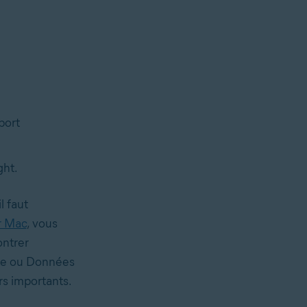
port
ght.
l faut
r Mac
, vous
ontrer
tre ou Données
s importants.