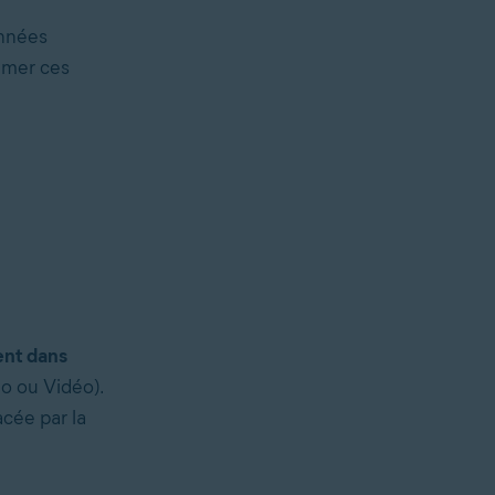
onnées
imer ces
rent dans
o ou Vidéo).
cée par la