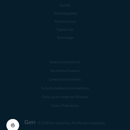
Kontakt
Stellenangebote
Pressezentrum
Digital trust
Technologie
Datenschutzrichtlinie
Rechtliche Hinweise
Schwachstelle melden
Sicherheitsabteilung kontaktieren
Erklärung zur modernen Sklaverei
Cookie-Präferenzen
© 2026 Gen Digital Inc. Alle Rechte vorbehalten.