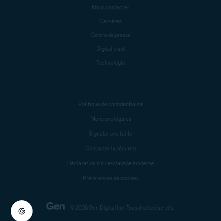
Nous contacter
Carrières
Centre de presse
Digital trust
Technologie
Politique de confidentialité
Mentions légales
Signaler une faille
Contacter la sécurité
Déclaration sur l’esclavage moderne
Préférences de cookies
© 2026 Gen Digital Inc. Tous droits réservés.