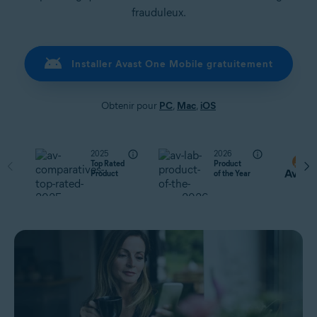
frauduleux.
Installer Avast One Mobile gratuitement
Obtenir pour
PC
,
Mac
,
iOS
2025
2026
Top Rated
Product
Product
of the Year