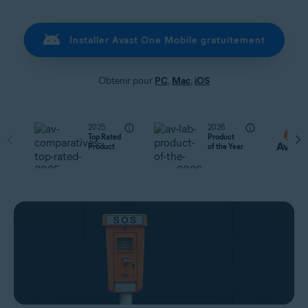
Installer Avast One Mobile gratuitement
Obtenir pour
PC
,
Mac
,
iOS
2025
2026
Top Rated
Product
Product
of the Year