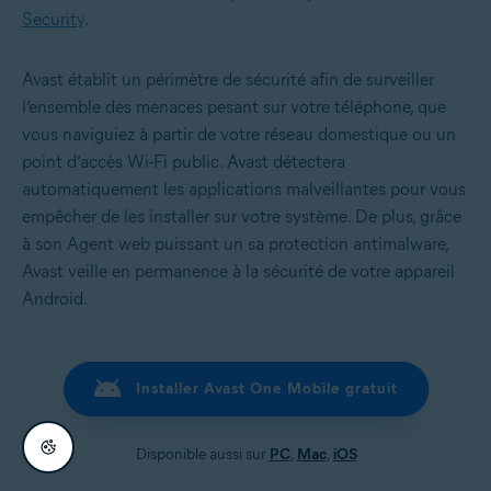
Security
.
Avast établit un périmètre de sécurité afin de surveiller
l’ensemble des menaces pesant sur votre téléphone, que
vous naviguiez à partir de votre réseau domestique ou un
point d’accès Wi-Fi public. Avast détectera
automatiquement les applications malveillantes pour vous
empêcher de les installer sur votre système. De plus, grâce
à son Agent web puissant un sa protection antimalware,
Avast veille en permanence à la sécurité de votre appareil
Android.
Installer Avast One Mobile gratuit
Disponible aussi sur
PC
,
Mac
,
iOS