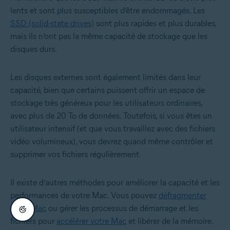
lents et sont plus susceptibles d’être endommagés. Les
SSD (solid-state drives)
sont plus rapides et plus durables,
mais ils n’ont pas la même capacité de stockage que les
disques durs.
Les disques externes sont également limités dans leur
capacité, bien que certains puissent offrir un espace de
stockage très généreux pour les utilisateurs ordinaires,
avec plus de 20 To de données. Toutefois, si vous êtes un
utilisateur intensif (et que vous travaillez avec des fichiers
vidéo volumineux), vous devrez quand même contrôler et
supprimer vos fichiers régulièrement.
Il existe d’autres méthodes pour améliorer la capacité et les
performances de votre Mac. Vous pouvez
défragmenter
votre Mac
ou gérer les processus de démarrage et les
fichiers pour
accélérer votre Mac
et libérer de la mémoire.