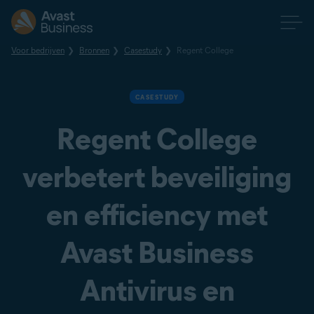
Voor bedrijven
Bronnen
Casestudy
Regent College
CASESTUDY
Regent College
verbetert beveiliging
en efficiency met
Avast Business
Antivirus en